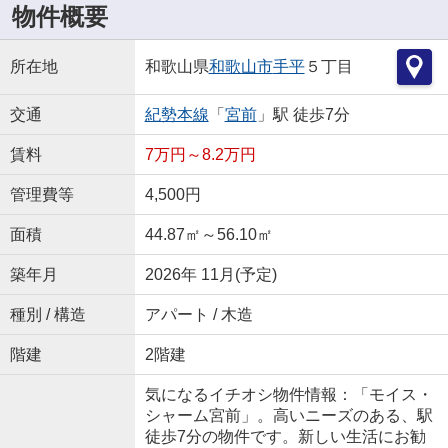
物件概要
所在地
和歌山県
和歌山市
手平
５丁目
交通
紀勢本線
「
宮前
」駅 徒歩7分
賃料
7万円～8.2万円
管理費等
4,500円
面積
44.87㎡～56.10㎡
築年月
2026年 11月(予定)
種別 / 構造
アパート / 木造
階建
2階建
気になるイチオシ物件情報：「モイス・
シャーム宮前」。高いニーズのある、駅
徒歩7分の物件です。新しい生活にお勧