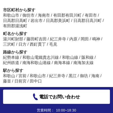
市区町村から探す
和歌山市
/
御坊市
/
海南市
/
有田郡有田川町
/
有田市
/
日高郡日高町
/
岩出市
/
日高郡美浜町
/
日高郡日高川町
/
有田郡湯浅町
町名から探す
湯川町財部
/
藤田町吉田
/
紀三井寺
/
内原
/
岡田
/
鳴神
/
三沢町
/
日方
/
西釘貫丁
/
毛見
路線から探す
紀勢本線
/
和歌山電鐵貴志川線
/
和歌山線
/
阪和線
/
紀州鉄道
/
南海和歌山港線
/
南海本線
/
南海加太線
駅から探す
和歌山
/
宮前
/
和歌山市
/
紀三井寺
/
黒江
/
御坊
/
海南
/
藤並
/
日前宮
/
田中口
電話でお問い合わせ
営業時間：
10:00~18:30