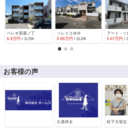
ベレオ茶屋ノ丁
ソレイユＭⅢ
アート・ソ
6.9
万
円
/ 1LDK
5.85
万
円
/ 2LDK
5.67
万
円
/
お客様の声
久喜祥太
松下大登志