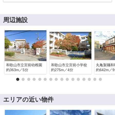
周辺施設
和歌山市立宮前幼稚園
和歌山市立宮前小学校
丸亀製麺和
約363m／5分
約275m／4分
約642m／
エリアの近い物件