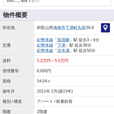
気軽にご連絡下さい。
物件概要
所在地
和歌山県
海南市
下津町丸田
39-6
紀勢本線
「
加茂郷
」駅 徒歩3～6分
交通
紀勢本線
「
下津
」駅 徒歩38分
紀勢本線
「
冷水浦
」駅 徒歩50分
賃料
5.2万円～5.5万円
管理費等
6,000円
面積
54.04㎡
築年月
2011年 2月(築15年)
種別 / 構造
アパート / 軽量鉄骨
階建
2階建