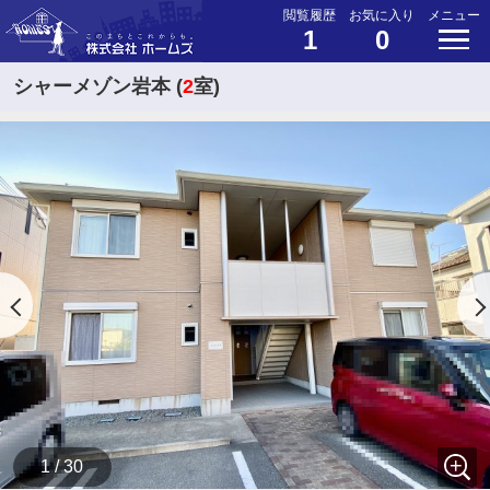
閲覧履歴
お気に入り
メニュー
1
0
シャーメゾン岩本 (
2
室)
1 / 30