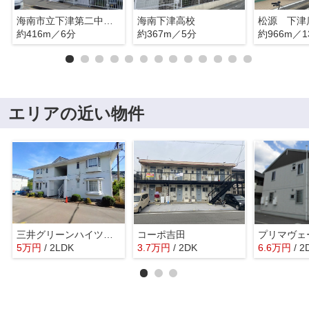
海南市立下津第二中学校
海南下津高校
松源 下津
約416m／6分
約367m／5分
約966m／1
エリアの近い物件
三井グリーンハイツエクセレント
コーポ吉田
プリマヴェ
5
万
円
/ 2LDK
3.7
万
円
/ 2DK
6.6
万
円
/ 2