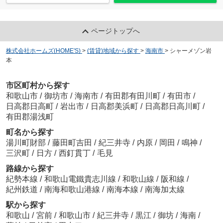
ページトップへ
株式会社ホームズ(HOME'S)
>
(賃貸)地域から探す
>
海南市
>
シャーメゾン岩
本
市区町村から探す
和歌山市
/
御坊市
/
海南市
/
有田郡有田川町
/
有田市
/
日高郡日高町
/
岩出市
/
日高郡美浜町
/
日高郡日高川町
/
有田郡湯浅町
町名から探す
湯川町財部
/
藤田町吉田
/
紀三井寺
/
内原
/
岡田
/
鳴神
/
三沢町
/
日方
/
西釘貫丁
/
毛見
路線から探す
紀勢本線
/
和歌山電鐵貴志川線
/
和歌山線
/
阪和線
/
紀州鉄道
/
南海和歌山港線
/
南海本線
/
南海加太線
駅から探す
和歌山
/
宮前
/
和歌山市
/
紀三井寺
/
黒江
/
御坊
/
海南
/