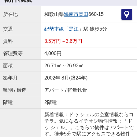
所在地
和歌山県
海南市
岡田
660-15
交通
紀勢本線
「
黒江
」駅 徒歩5分
賃料
3.5万円～3.6万円
管理費等
4,000円
面積
26.71㎡～26.93㎡
築年月
2002年 8月(築24年)
種別 / 構造
アパート / 軽量鉄骨
階建
2階建
新着情報：ドゥ シェルの空室情報ならコ
チラ。気になるイチオシ物件情報：「ド
ゥ シェル」。こちらの物件はアパートで
す。徒歩5分で駅にアクセスできる物件