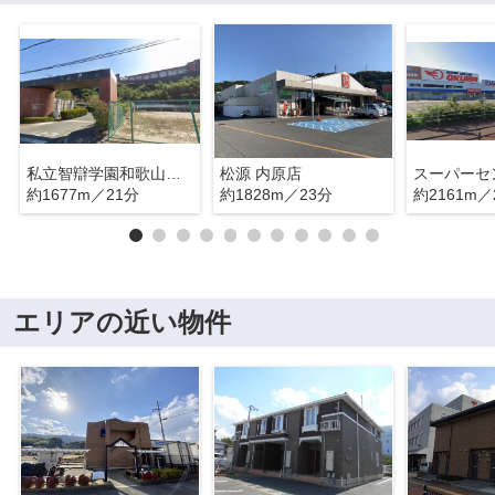
私立智辯学園和歌山高校
松源 内原店
約1677m／21分
約1828m／23分
約2161m／
エリアの近い物件