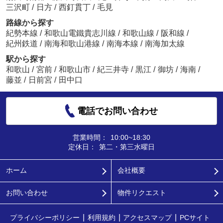
三沢町
/
日方
/
西釘貫丁
/
毛見
路線から探す
紀勢本線
/
和歌山電鐵貴志川線
/
和歌山線
/
阪和線
/
紀州鉄道
/
南海和歌山港線
/
南海本線
/
南海加太線
駅から探す
和歌山
/
宮前
/
和歌山市
/
紀三井寺
/
黒江
/
御坊
/
海南
/
藤並
/
日前宮
/
田中口
電話でお問い合わせ
営業時間：
10:00~18:30
定休日：
第二・第三水曜日
ホーム
会社概要
お問い合わせ
物件リクエスト
プライバシーポリシー
利用規約
アクセスマップ
PCサイト