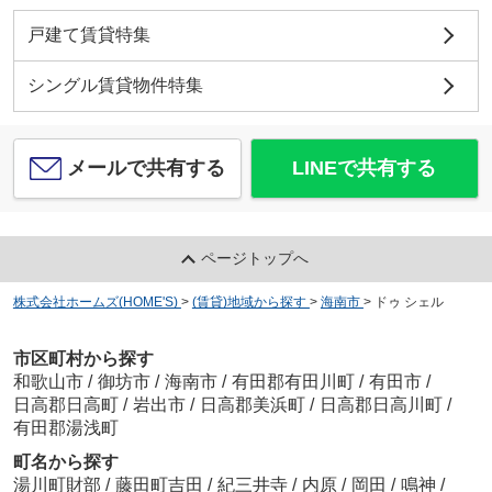
戸建て賃貸特集
シングル賃貸物件特集
メールで共有する
LINEで共有する
ページトップへ
株式会社ホームズ(HOME'S)
>
(賃貸)地域から探す
>
海南市
>
ドゥ シェル
市区町村から探す
和歌山市
/
御坊市
/
海南市
/
有田郡有田川町
/
有田市
/
日高郡日高町
/
岩出市
/
日高郡美浜町
/
日高郡日高川町
/
有田郡湯浅町
町名から探す
湯川町財部
/
藤田町吉田
/
紀三井寺
/
内原
/
岡田
/
鳴神
/