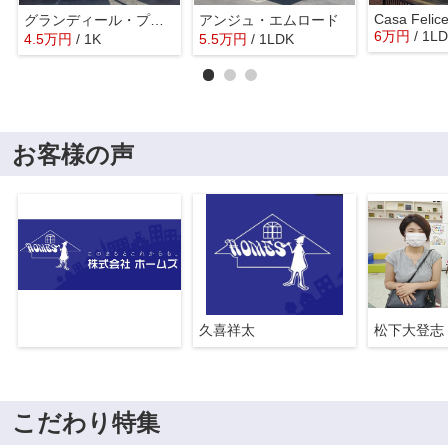
Casa Felic
グランディール・プラム
アンジュ・エムロード
6
万
円
/ 1L
4.5
万
円
/ 1K
5.5
万
円
/ 1LDK
お客様の声
久喜祥太
松下大登志
こだわり特集