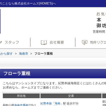
となら株式会社ホームズ(HOME'S)へ
営業時間：1
域から探す
>
海南市
>
フローラ重根
フローラ重根
こちらはマンションタイプになります。紀勢本線海南近くにはたくさんの
お求めなら、ホームズまでご連絡ください。
所在地
交通
築
紀勢本線
「
海南
」駅 徒歩37分
和歌山県
海南市
重根
270-1
3