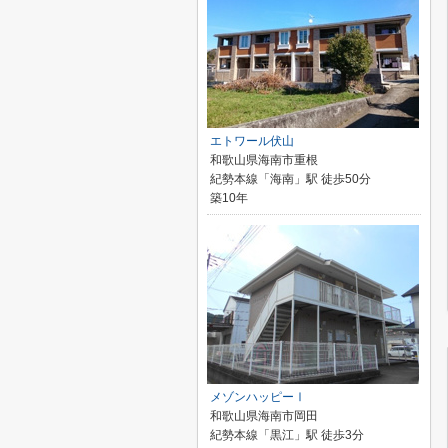
エトワール伏山
和歌山県海南市重根
紀勢本線「海南」駅 徒歩50分
築10年
メゾンハッピーⅠ
和歌山県海南市岡田
紀勢本線「黒江」駅 徒歩3分