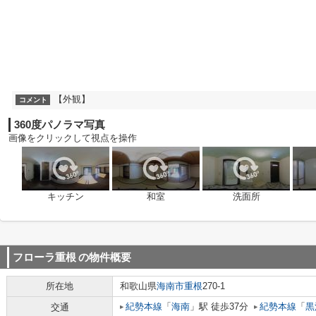
【外観】
コメント
360度パノラマ写真
画像をクリックして視点を操作
キッチン
和室
洗面所
フローラ重根
の物件概要
所在地
和歌山県
海南市
重根
270-1
紀勢本線
「
海南
」駅 徒歩37分
紀勢本線
「
黒
交通