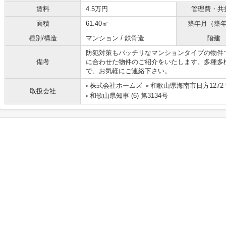
賃料
4.5万円
管理費・共
面積
61.40㎡
築年月（築
種別/構造
マンション / 鉄骨造
階建
防犯対策もバッチリなマンションタイプの物件
備考
に合わせた物件のご紹介をいたします。多種多
で、お気軽にご連絡下さい。
株式会社ホームズ
和歌山県海南市日方1272-
取扱会社
和歌山県知事 (6) 第3134号