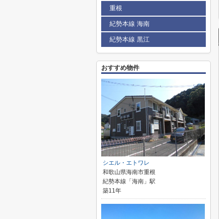
重根
紀勢本線 海南
紀勢本線 黒江
おすすめ物件
シエル・エトワレ
和歌山県海南市重根
紀勢本線「海南」駅
築11年