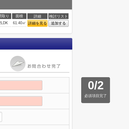
間取り
面積
詳細
検討リスト
2LDK
61.40㎡
詳細を見る
追加する
0
/
2
必須項目完了