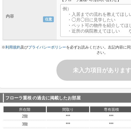
内容
任意
※
利用規約
及び
プライバシーポリシー
を必ずお読みください。左記内容に同
さい。
未入力項目がありま
フローラ重根
の過去に掲載したお部屋
所在階
間取り
専有面積
2階
***
***
3階
***
***