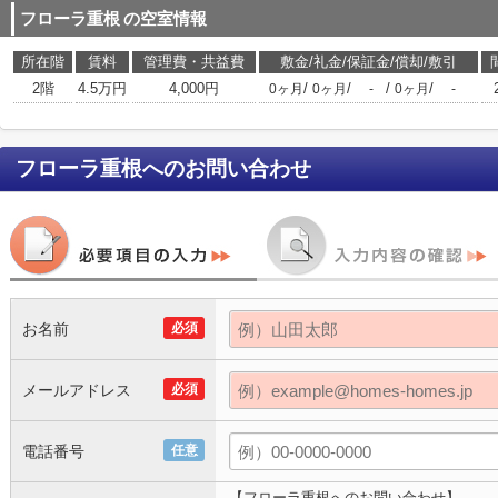
フローラ重根
の空室情報
所在階
賃料
管理費・共益費
敷金/礼金/保証金/償却/敷引
2階
4.5万円
4,000円
/
/
/
/
0ヶ月
0ヶ月
-
0ヶ月
-
フローラ重根
へのお問い合わせ
お名前
必須
メールアドレス
必須
電話番号
任意
【フローラ重根へのお問い合わせ】