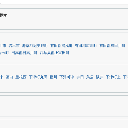
探す
川市
岩出市
海草郡紀美野町
有田郡湯浅町
有田郡広川町
有田郡有田川町
なべ町
日高郡日高川町
西牟婁郡上富田町
来
藤白
重根西
下津町丸田
幡川
下津町中
井田
鳥居
阪井
下津町上
下