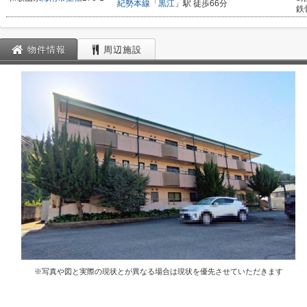
紀勢本線
「
黒江
」駅 徒歩66分
鉄
物件情報
周辺施設
※写真や図と実際の現状とが異なる場合は現状を優先させていただきます