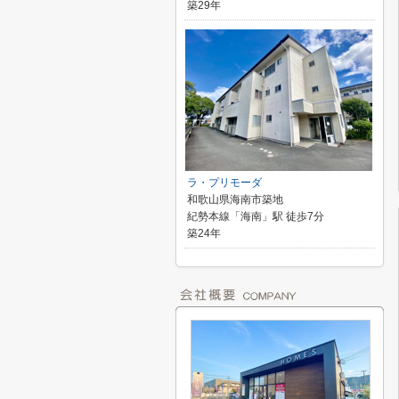
築29年
ラ・プリモーダ
和歌山県海南市築地
紀勢本線「海南」駅 徒歩7分
築24年