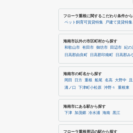
フローラ重根に関するこだわり条件から
ペット飼育可賃貸特集
戸建て賃貸特集
海南市以外の市区町村から探す
和歌山市
有田市
御坊市
田辺市
紀の
日高郡由良町
日高郡印南町
日高郡み
海南市の町名から探す
岡田
日方
重根
船尾
名高
大野中
且
溝ノ口
下津町小松原
沖野々
重根東
海南市にある駅から探す
下津
加茂郷
冷水浦
海南
黒江
フローラ重根周辺の駅から探す