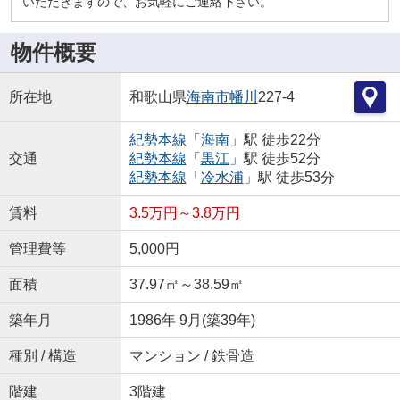
いただきますので、お気軽にご連絡下さい。
物件概要
所在地
和歌山県
海南市
幡川
227-4
紀勢本線
「
海南
」駅 徒歩22分
交通
紀勢本線
「
黒江
」駅 徒歩52分
紀勢本線
「
冷水浦
」駅 徒歩53分
賃料
3.5万円～3.8万円
管理費等
5,000円
面積
37.97㎡～38.59㎡
築年月
1986年 9月(築39年)
種別 / 構造
マンション / 鉄骨造
階建
3階建