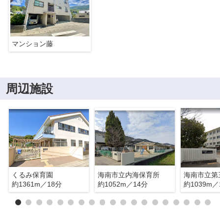
マンション藤
周辺施設
くるみ保育園
海南市立内海保育所
海南市立第
約1361m／18分
約1052m／14分
約1039m／