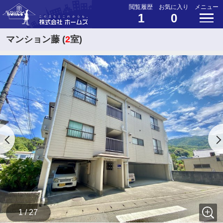
閲覧履歴
お気に入り
メニュー
1
0
マンション藤 (
2
室)
1 / 27