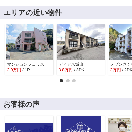
エリアの近い物件
マンションフェリス
ディアス城山
メゾンさく
2.9
万
円
/ 1R
3.8
万
円
/ 3DK
2
万
円
/ 2D
お客様の声