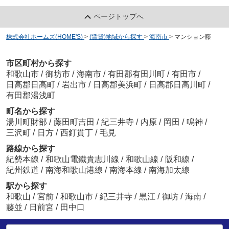
ページトップへ
株式会社ホームズ(HOME'S)
>
(賃貸)地域から探す
>
海南市
>
マンション藤
市区町村から探す
和歌山市
/
御坊市
/
海南市
/
有田郡有田川町
/
有田市
/
日高郡日高町
/
岩出市
/
日高郡美浜町
/
日高郡日高川町
/
有田郡湯浅町
町名から探す
湯川町財部
/
藤田町吉田
/
紀三井寺
/
内原
/
岡田
/
鳴神
/
三沢町
/
日方
/
西釘貫丁
/
毛見
路線から探す
紀勢本線
/
和歌山電鐵貴志川線
/
和歌山線
/
阪和線
/
紀州鉄道
/
南海和歌山港線
/
南海本線
/
南海加太線
駅から探す
和歌山
/
宮前
/
和歌山市
/
紀三井寺
/
黒江
/
御坊
/
海南
/
藤並
/
日前宮
/
田中口