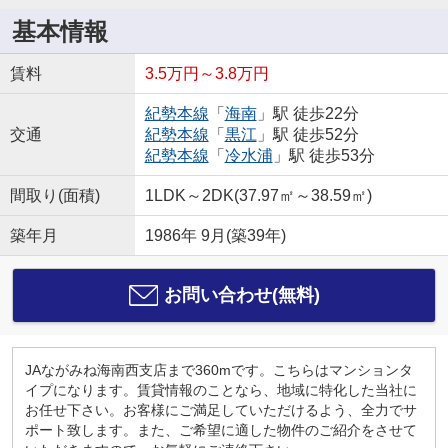
基本情報
賃料
3.5万円～3.8万円
紀勢本線
「
海南
」駅 徒歩22分
交通
紀勢本線
「
黒江
」駅 徒歩52分
紀勢本線
「
冷水浦
」駅 徒歩53分
間取り(面積)
1LDK～2DK(37.97㎡～38.59㎡)
築年月
1986年 9月(築39年)
お問い合わせ(無料)
JAながみね海南西支店まで360mです。こちらはマンションタ
イプになります。賃貸情報のことなら、地域に特化した当社に
お任せ下さい。お客様にご満足していただけるよう、全力でサ
ポート致します。また、ご希望に適した物件のご紹介をさせて