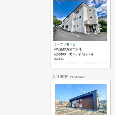
ラ・プリモーダ
和歌山県海南市築地
紀勢本線「海南」駅 徒歩7分
築24年