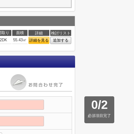
間取り
面積
詳細
検討リスト
2DK
55.43㎡
詳細を見る
追加する
0
/
2
必須項目完了