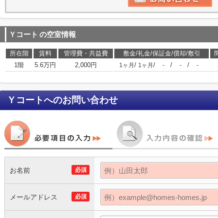
Ｙコート
の空室情報
所在階
賃料
管理費・共益費
敷金/礼金/保証金/償却/敷引
1階
5.6万円
2,000円
/
/
/
/
1ヶ月
1ヶ月
-
-
-
Ｙコート
へのお問い合わせ
お名前
必須
メールアドレス
必須