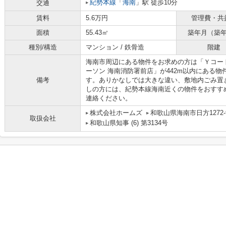
紀勢本線
「
海南
」駅 徒歩10分
交通
賃料
5.6万円
管理費・共
面積
55.43㎡
築年月（築
種別/構造
マンション / 鉄骨造
階建
海南市周辺にある物件をお求めの方は「Ｙコー
ーソン 海南消防署前店」が442m以内にある
備考
す。ありかなしでは大きな違い、敷地内ごみ置
しの方には、紀勢本線海南近くの物件をおすす
連絡ください。
株式会社ホームズ
和歌山県海南市日方1272-
取扱会社
和歌山県知事 (6) 第3134号