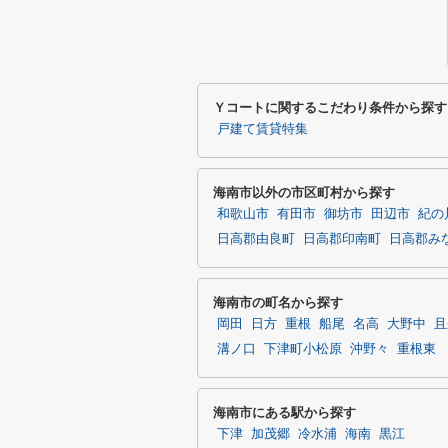
Ｙコートに関するこだわり条件から探す
戸建て賃貸特集
海南市以外の市区町村から探す
和歌山市
有田市
御坊市
田辺市
紀の
日高郡由良町
日高郡印南町
日高郡み
海南市の町名から探す
岡田
日方
重根
船尾
名高
大野中
且
溝ノ口
下津町小松原
沖野々
重根東
海南市にある駅から探す
下津
加茂郷
冷水浦
海南
黒江