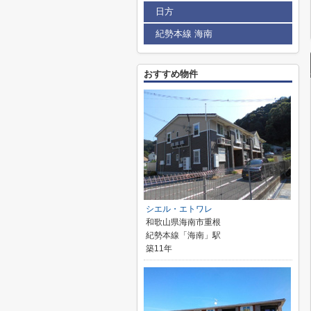
日方
紀勢本線 海南
おすすめ物件
シエル・エトワレ
和歌山県海南市重根
紀勢本線「海南」駅
築11年