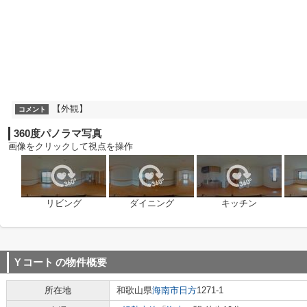
【外観】
コメント
360度パノラマ写真
画像をクリックして視点を操作
リビング
ダイニング
キッチン
Ｙコート
の物件概要
所在地
和歌山県
海南市
日方
1271-1