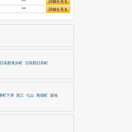
***
詳細を見る
***
詳細を見る
日高郡美浜町
日高郡日高町
津町下津
黒江
七山
馬場町
築地