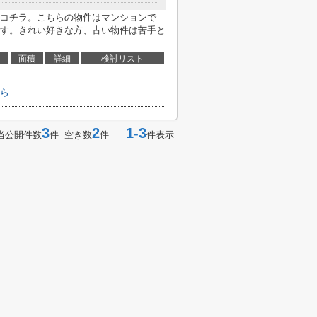
コチラ。こちらの物件はマンションで
す。きれい好きな方、古い物件は苦手と
面積
詳細
検討リスト
ら
3
2
1-3
当公開件数
件 空き数
件
件表示