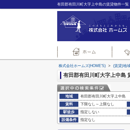
株式会社ホームズ(HOME'S)
>
(賃貸)地
有田郡有田川町大字上中島 
地域
有田郡有田川町大字上中島
賃料
下限なし～上限なし
駅徒歩
指定しない
設備条件
指定なし