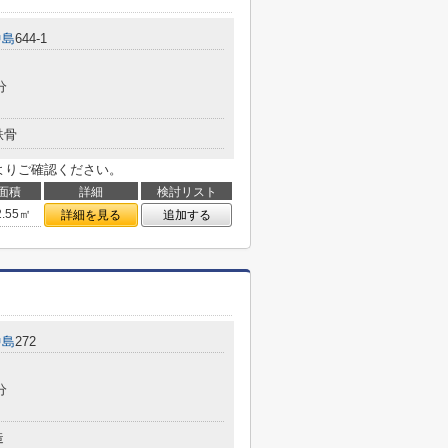
中島
644-1
分
鉄骨
よりご確認ください。
面積
詳細
検討リスト
2.55㎡
詳細を見る
追加する
中島
272
分
造