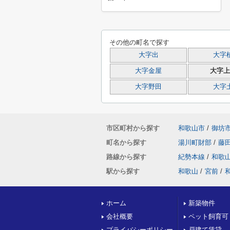
その他の町名で探す
大字出
大字
大字金屋
大字上
大字野田
大字
市区町村から探す
和歌山市
/
御坊
町名から探す
湯川町財部
/
藤
路線から探す
紀勢本線
/
和歌
駅から探す
和歌山
/
宮前
/
ホーム
新築物件
会社概要
ペット飼育可
プライバシーポリシー
戸建て賃貸