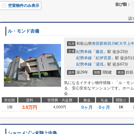
並び順：
空室物件のみ表示
該
ル・モンド吉備
和歌山県
有田郡有田川町
大字上
住所
交通
紀勢本線
「
藤並
」駅 徒歩23分
紀勢本線
「
紀伊宮原
」駅 徒歩51
紀勢本線
「
湯浅
」駅 徒歩67分
築29年
3階建
鉄筋
築年
階数
構造
気になるイチオシ物件情報：「ル・モン
る、安心安全なマンションです。ホーム
会...
所在階
賃料
管理費・共益費
敷金
礼金
間取り
3.8
万円
0ヶ月
0ヶ月
1階
4,000円
1K
シャーメゾン未翔上中島