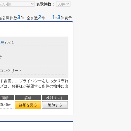
表示件数：
3
2
1-3
当公開件数
件 空き数
件
件表示
中島
792-1
分
コンクリート
ド吉備」。プライバシーをしっかり守れ
ズは、お客様が希望する条件の物件に出
面積
詳細
検討リスト
25.46㎡
詳細を見る
追加する