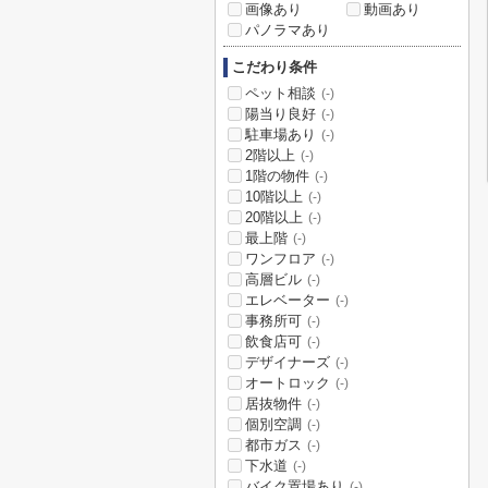
画像あり
動画あり
パノラマあり
こだわり条件
ペット相談
(-)
陽当り良好
(-)
駐車場あり
(-)
2階以上
(-)
1階の物件
(-)
10階以上
(-)
20階以上
(-)
最上階
(-)
ワンフロア
(-)
高層ビル
(-)
エレベーター
(-)
事務所可
(-)
飲食店可
(-)
デザイナーズ
(-)
オートロック
(-)
居抜物件
(-)
個別空調
(-)
都市ガス
(-)
下水道
(-)
バイク置場あり
(-)