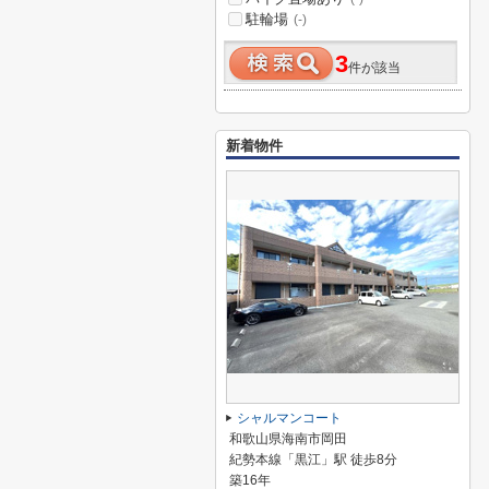
駐輪場
(-)
3
件が該当
新着物件
シャルマンコート
和歌山県海南市岡田
紀勢本線「黒江」駅 徒歩8分
築16年