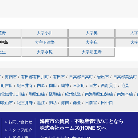
植野
大字小川
大字奥
大
中島
大字下津野
大字庄
大
土生
大字水尻
大字明王寺
市
/
海南市
/
有田郡有田川町
/
有田市
/
日高郡日高町
/
岩出市
/
日高郡美浜町
田町吉田
/
紀三井寺
/
内原
/
岡田
/
鳴神
/
三沢町
/
日方
/
西釘貫丁
/
毛見
山電鐵貴志川線
/
和歌山線
/
阪和線
/
紀州鉄道
/
南海和歌山港線
/
南海本線
/
和歌山市
/
紀三井寺
/
黒江
/
御坊
/
海南
/
藤並
/
日前宮
/
田中口
海南市の賃貸・不動産管理のことなら
お問い合わせ
株式会社ホームズ(HOME'S)へ
スタッフ紹介
お客様の声