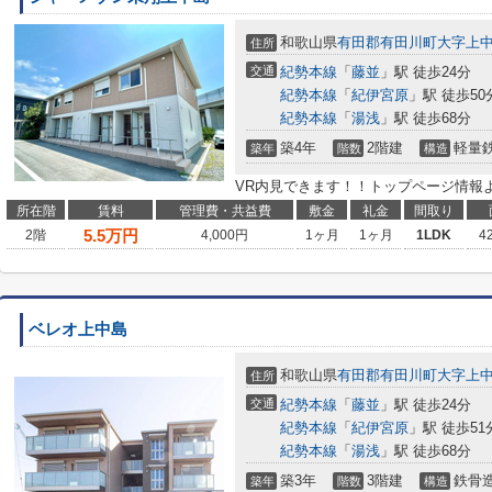
和歌山県
有田郡有田川町
大字上
住所
交通
紀勢本線
「
藤並
」駅 徒歩24分
紀勢本線
「
紀伊宮原
」駅 徒歩50
紀勢本線
「
湯浅
」駅 徒歩68分
築4年
2階建
軽量
築年
階数
構造
VR内見できます！！トップページ情報
所在階
賃料
管理費・共益費
敷金
礼金
間取り
5.5
万円
2階
4,000円
1ヶ月
1ヶ月
1LDK
4
ベレオ上中島
和歌山県
有田郡有田川町
大字上
住所
交通
紀勢本線
「
藤並
」駅 徒歩24分
紀勢本線
「
紀伊宮原
」駅 徒歩51
紀勢本線
「
湯浅
」駅 徒歩68分
築3年
3階建
鉄骨
築年
階数
構造