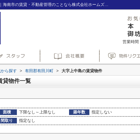
有田郡有田川町大字上中島の賃貸物件一覧｜海南市の賃貸・不動産管理のことなら株式会社ホームズ(HOME'S)へ
営業時間：1
域から探す
>
有田郡有田川町
>
大字上中島の賃貸物件
賃貸物件一覧
面積
下限なし～上限なし
築年数
指定しない
間取り
指定なし