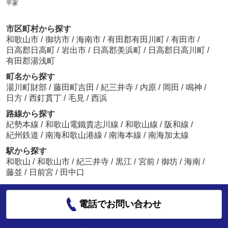
平家
市区町村から探す
和歌山市
/
御坊市
/
海南市
/
有田郡有田川町
/
有田市
/
日高郡日高町
/
岩出市
/
日高郡美浜町
/
日高郡日高川町
/
有田郡湯浅町
町名から探す
湯川町財部
/
藤田町吉田
/
紀三井寺
/
内原
/
岡田
/
鳴神
/
日方
/
西釘貫丁
/
毛見
/
西浜
路線から探す
紀勢本線
/
和歌山電鐵貴志川線
/
和歌山線
/
阪和線
/
紀州鉄道
/
南海和歌山港線
/
南海本線
/
南海加太線
駅から探す
和歌山
/
和歌山市
/
紀三井寺
/
黒江
/
宮前
/
御坊
/
海南
/
藤並
/
日前宮
/
田中口
電話でお問い合わせ