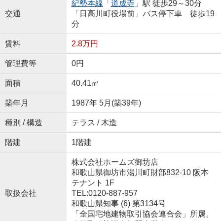
紀勢本線
「
道成寺
」駅 徒歩29～30分
交通
「日高川町役場前」バス停下車 徒歩19
分
賃料
2.8万円
管理費等
0円
面積
40.41㎡
築年月
1987年 5月(築39年)
種別 / 構造
テラス / 木造
階建
1階建
株式会社ホームズ御坊店
和歌山県御坊市湯川町財部832-10 阪本
テナント 1F
取扱会社
TEL:0120-887-957
和歌山県知事 (6) 第3134号
「全国宅地建物取引協会連合会」所属。