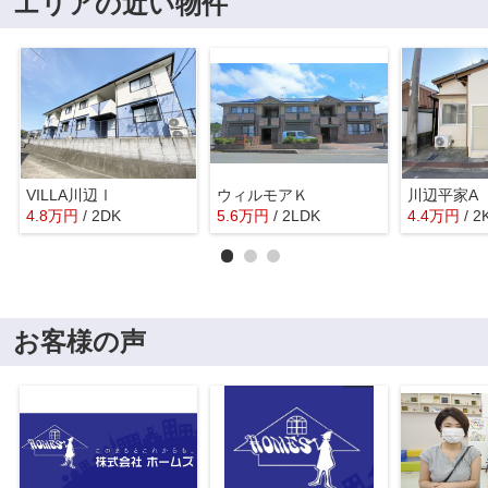
エリアの近い物件
VILLA川辺Ⅰ
ウィルモアＫ
川辺平家A
4.8
万
円
/ 2DK
5.6
万
円
/ 2LDK
4.4
万
円
/ 2
お客様の声