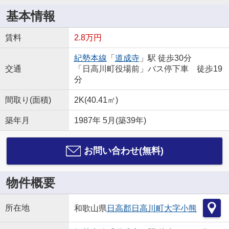
基本情報
賃料
2.8万円
紀勢本線
「
道成寺
」駅 徒歩30分
交通
「日高川町役場前」バス停下車 徒歩19
分
間取り(面積)
2K(40.41㎡)
築年月
1987年 5月(築39年)
お問い合わせ(無料)
物件概要
所在地
和歌山県
日高郡日高川町
大字小熊