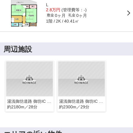
L
2.8万円
(管理費等：-)
0ヶ月
0ヶ月
敷金
礼金
1階
40.41㎡
2K
周辺施設
湯浅御坊道路 御坊IC 下り 出口
湯浅御坊道路 御坊IC 上り 入口
約2180m／28分
約2300m／29分