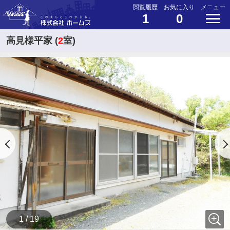
閲覧履歴
お気に入り
メニュー
1
0
高見様平家 (
2
室)
1 / 19