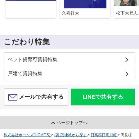
久喜祥太
松下大登志
こだわり特集
ペット飼育可賃貸特集
戸建て賃貸特集
メールで共有する
LINEで共有する
ページトップへ
株式会社ホームズ(HOME'S)
>
(賃貸)地域から探す
>
日高郡日高川町
>
高見様