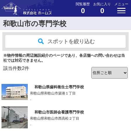
閲覧履歴
お気に入り
メニュー
0
0
和歌山市の専門学校
スポットを絞り込む
※物件情報の周辺施設紹介のページであり、各店舗への問い合わせは当
社では対応できません。
該当件数
2
件
和歌山県歯科衛生士専門学校
和歌山県和歌山市築港１丁目
-
和歌山市医師会看護専門学校
和歌山県和歌山市西高松２丁目
-