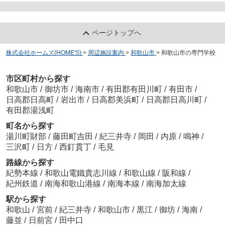
ページトップへ
株式会社ホームズ(HOME'S)
>
周辺施設案内
>
和歌山市
>
和歌山市の専門学校
市区町村から探す
和歌山市
/
御坊市
/
海南市
/
有田郡有田川町
/
有田市
/
日高郡日高町
/
岩出市
/
日高郡美浜町
/
日高郡日高川町
/
有田郡湯浅町
町名から探す
湯川町財部
/
藤田町吉田
/
紀三井寺
/
岡田
/
内原
/
鳴神
/
三沢町
/
日方
/
西釘貫丁
/
毛見
路線から探す
紀勢本線
/
和歌山電鐵貴志川線
/
和歌山線
/
阪和線
/
紀州鉄道
/
南海和歌山港線
/
南海本線
/
南海加太線
駅から探す
和歌山
/
宮前
/
紀三井寺
/
和歌山市
/
黒江
/
御坊
/
海南
/
藤並
/
日前宮
/
田中口