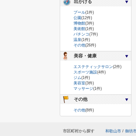
出かける
プール
(1件)
公園
(12件)
博物館
(3件)
美術館
(1件)
パチンコ
(7件)
温泉
(1件)
その他
(26件)
美容・健康
エステティックサロン
(2件)
スポーツ施設
(4件)
ジム
(1件)
美容室
(3件)
マッサージ
(1件)
その他
その他
(8件)
市区町村から探す
和歌山市
/
御坊