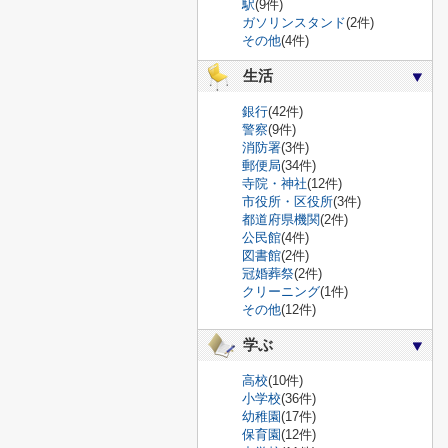
駅
(9件)
ガソリンスタンド
(2件)
その他
(4件)
生活
銀行
(42件)
警察
(9件)
消防署
(3件)
郵便局
(34件)
寺院・神社
(12件)
市役所・区役所
(3件)
都道府県機関
(2件)
公民館
(4件)
図書館
(2件)
冠婚葬祭
(2件)
クリーニング
(1件)
その他
(12件)
学ぶ
高校
(10件)
小学校
(36件)
幼稚園
(17件)
保育園
(12件)