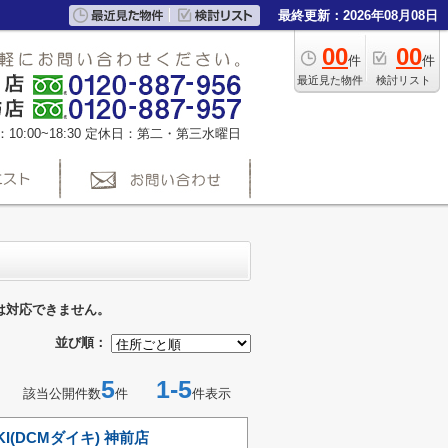
最終更新：2026年08月08日
00
00
件
件
最近見た物件
検討リスト
0:00~18:30
定休日：第二・第三水曜日
は対応できません。
並び順：
5
1-5
該当公開件数
件
件表示
IKI(DCMダイキ) 神前店