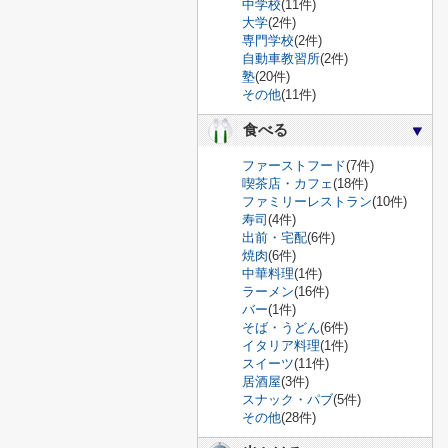
中学校
(11件)
大学
(2件)
専門学校
(2件)
自動車教習所
(2件)
塾
(20件)
その他
(11件)
食べる
ファーストフード
(7件)
喫茶店・カフェ
(18件)
ファミリーレストラン
(10件)
寿司
(4件)
出前・宅配
(6件)
焼肉
(6件)
中華料理
(1件)
ラーメン
(16件)
バー
(1件)
そば・うどん
(6件)
イタリア料理
(1件)
スイーツ
(11件)
居酒屋
(3件)
スナック・パブ
(5件)
その他
(28件)