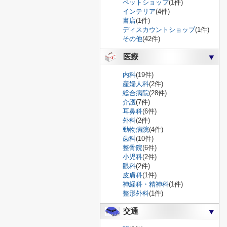
ペットショップ
(1件)
インテリア
(4件)
書店
(1件)
ディスカウントショップ
(1件)
その他
(42件)
医療
内科
(19件)
産婦人科
(2件)
総合病院
(28件)
介護
(7件)
耳鼻科
(6件)
外科
(2件)
動物病院
(4件)
歯科
(10件)
整骨院
(6件)
小児科
(2件)
眼科
(2件)
皮膚科
(1件)
神経科・精神科
(1件)
整形外科
(1件)
交通