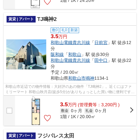
1階 / 1K / 24.20㎡
TJ鳴神2
賃貸 | アパート
敷0
礼0
新築
3.5
万円
和歌山電鐵貴志川線
「
日前宮
」駅 徒歩12
分
阪和線
「
和歌山
」駅 徒歩30分
和歌山電鐵貴志川線
「
田中口
」駅 徒歩22
分
予定 / 20.00㎡
和歌山県
和歌山市
鳴神
1134-1
和歌山市近辺での物件情報：大好評のあの物件「TJ鳴神2」。近くにはファ
ミリーマート 和歌山秋月店(徒歩5分)がありちょっとした買い物に便利です。
こちらの物件はアパートです。駅まで...
3.5
万
円
(管理費等：3,200円 )
0ヶ月
0ヶ月
敷金
礼金
1階 / 1K / 20.00㎡
フジパレス太田
賃貸 | アパート