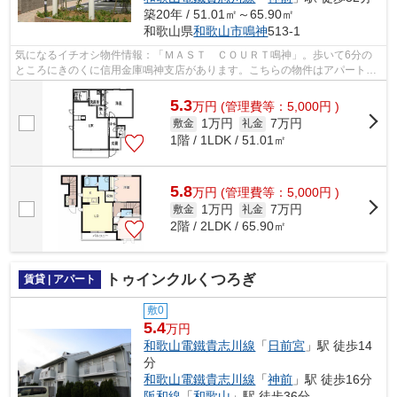
築20年 / 51.01㎡～65.90㎡
和歌山県
和歌山市
鳴神
513-1
気になるイチオシ物件情報：「ＭＡＳＴ ＣＯＵＲＴ鳴神」。歩いて6分の
ところにきのくに信用金庫鳴神支店があります。こちらの物件はアパートで
す。当社でしかご紹介できない物件も数...
5.3
万
円
(管理費等：5,000円 )
1万円
7万円
敷金
礼金
1階 / 1LDK / 51.01㎡
5.8
万
円
(管理費等：5,000円 )
1万円
7万円
敷金
礼金
2階 / 2LDK / 65.90㎡
トゥインクルくつろぎ
賃貸 | アパート
敷0
5.4
万円
和歌山電鐵貴志川線
「
日前宮
」駅 徒歩14
分
和歌山電鐵貴志川線
「
神前
」駅 徒歩16分
阪和線
「
和歌山
」駅 徒歩36分