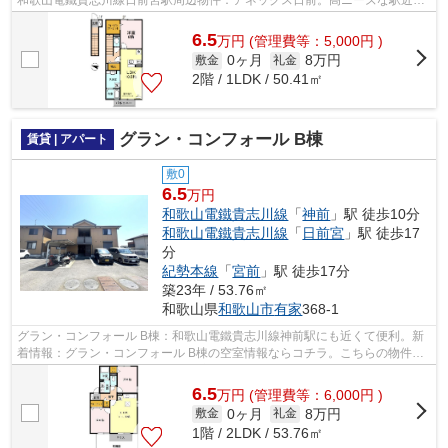
物件で、徒歩4分で駅に行くことができ...
6.5
万
円
(管理費等：5,000円 )
0ヶ月
8万円
敷金
礼金
2階 / 1LDK / 50.41㎡
グラン・コンフォール B棟
賃貸 | アパート
敷0
6.5
万円
和歌山電鐵貴志川線
「
神前
」駅 徒歩10分
和歌山電鐵貴志川線
「
日前宮
」駅 徒歩17
分
紀勢本線
「
宮前
」駅 徒歩17分
築23年 / 53.76㎡
和歌山県
和歌山市
有家
368-1
グラン・コンフォール B棟：和歌山電鐵貴志川線神前駅にも近くて便利。新
着情報：グラン・コンフォール B棟の空室情報ならコチラ。こちらの物件は
アパートです。駅から徒歩10分に立地...
6.5
万
円
(管理費等：6,000円 )
0ヶ月
8万円
敷金
礼金
1階 / 2LDK / 53.76㎡