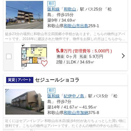
敷0
阪和線
「
和歌山
」駅 バス25分 「松
島」 停歩15分
築9年 / 34.69㎡
和歌山県
和歌山市
出島
259-1
徒歩23分の場所に和歌山市立四箇郷小学校があります。こちらの物件はアパ
ートです。2016年に建設された物件です。物件をお探しの方はこちらからお
探しになりませんか。たくさんの物件...
5.9
万
円
(管理費等：5,000円 )
0ヶ月
5.9万円
敷金
礼金
2階 / 1LDK / 34.69㎡
セジュールショコラ
賃貸 | アパート
敷0
阪和線
「
紀伊中ノ島
」駅 バス5分 「松
島」 停歩7分
築14年 / 41.67㎡～41.95㎡
和歌山県
和歌山市
加納
375-8
近くにはセブンイレブン 和歌山出水店(徒歩6分)がありちょっとした買い物に
便利です。こちらの物件はアパートです。たくさんの物件の中からお気に入
りの物件を見つけましょう。ホーム...