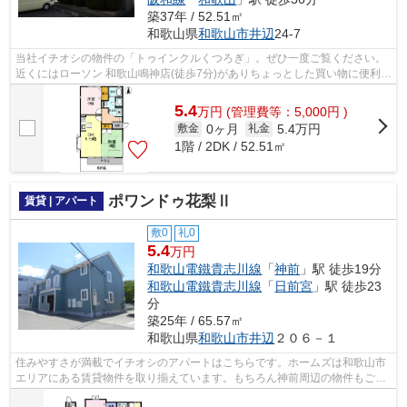
築37年 / 52.51㎡
和歌山県
和歌山市
井辺
24-7
当社イチオシの物件の「トゥインクルくつろぎ」。ぜひ一度ご覧ください。
近くにはローソン 和歌山鳴神店(徒歩7分)がありちょっとした買い物に便利で
す。こちらの物件はアパートです。...
5.4
万
円
(管理費等：5,000円 )
0ヶ月
5.4万円
敷金
礼金
1階 / 2DK / 52.51㎡
ポワンドゥ花梨Ⅱ
賃貸 | アパート
敷0
礼0
5.4
万円
和歌山電鐵貴志川線
「
神前
」駅 徒歩19分
和歌山電鐵貴志川線
「
日前宮
」駅 徒歩23
分
築25年 / 65.57㎡
和歌山県
和歌山市
井辺
２０６－１
住みやすさが満載でイチオシのアパートはこちらです。ホームズは和歌山市
エリアにある賃貸物件を取り揃えています。もちろん神前周辺の物件もござ
います。ぜひご検討ください。