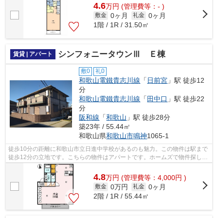
4.6
万
円
(管理費等：- )
0ヶ月
0ヶ月
敷金
礼金
1階 / 1R / 31.50㎡
シンフォニータウンⅢ Ｅ棟
賃貸 | アパート
敷0
礼0
和歌山電鐵貴志川線
「
日前宮
」駅 徒歩12
分
和歌山電鐵貴志川線
「
田中口
」駅 徒歩22
分
阪和線
「
和歌山
」駅 徒歩28分
築23年 / 55.44㎡
和歌山県
和歌山市
鳴神
1065-1
徒歩10分の距離に和歌山市立日進中学校があるのも魅力。この物件は駅まで
徒歩12分の立地です。こちらの物件はアパートです。ホームズで物件探しを
するなら、和歌山市エリアにある物件...
4.8
万
円
(管理費等：4,000円 )
0万円
0ヶ月
敷金
礼金
2階 / 1R / 55.44㎡