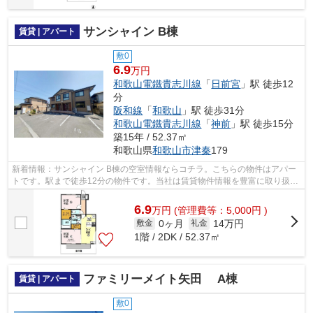
サンシャイン B棟
賃貸 | アパート
敷0
6.9
万円
和歌山電鐵貴志川線
「
日前宮
」駅 徒歩12
分
阪和線
「
和歌山
」駅 徒歩31分
和歌山電鐵貴志川線
「
神前
」駅 徒歩15分
築15年 / 52.37㎡
和歌山県
和歌山市
津秦
179
新着情報：サンシャイン B棟の空室情報ならコチラ。こちらの物件はアパー
トです。駅まで徒歩12分の物件です。当社は賃貸物件情報を豊富に取り扱っ
ています。お客様のこだわりに合わせ...
6.9
万
円
(管理費等：5,000円 )
0ヶ月
14万円
敷金
礼金
1階 / 2DK / 52.37㎡
ファミリーメイト矢田 A棟
賃貸 | アパート
敷0