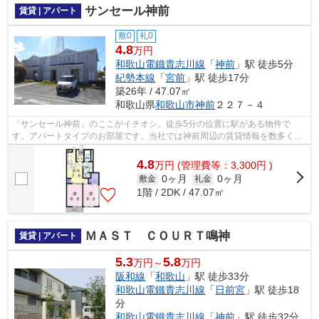
サンセール神前
賃貸 | アパート
敷0
礼0
4.8
万円
和歌山電鐵貴志川線
「
神前
」駅 徒歩5分
紀勢本線
「
宮前
」駅 徒歩17分
築26年 / 47.07㎡
和歌山県
和歌山市
神前
２２７－４
「サンセール神前」のここがイチオシ。徒歩5分の位置に駅がある物件で
す。アパートタイプのお部屋です。当社では神前周辺の賃貸情報を数多く取
り扱っております。引っ越しを検討してい...
4.8
万
円
(管理費等：3,300円 )
0ヶ月
0ヶ月
敷金
礼金
1階 / 2DK / 47.07㎡
ＭＡＳＴ ＣＯＵＲＴ鳴神
賃貸 | アパート
5.3
5.8
万円～
万円
阪和線
「
和歌山
」駅 徒歩33分
和歌山電鐵貴志川線
「
日前宮
」駅 徒歩18
分
和歌山電鐵貴志川線
「
神前
」駅 徒歩32分