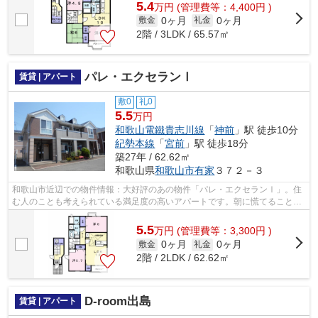
5.4
万
円
(管理費等：4,400円 )
0ヶ月
0ヶ月
敷金
礼金
2階 / 3LDK / 65.57㎡
パレ・エクセランⅠ
賃貸 | アパート
敷0
礼0
5.5
万円
和歌山電鐵貴志川線
「
神前
」駅 徒歩10分
紀勢本線
「
宮前
」駅 徒歩18分
築27年 / 62.62㎡
和歌山県
和歌山市
有家
３７２－３
和歌山市近辺での物件情報：大好評のあの物件「パレ・エクセランⅠ」。住
む人のことも考えられている満足度の高いアパートです。朝に慌てることな
く行動するために駅から徒歩10分の駅近...
5.5
万
円
(管理費等：3,300円 )
0ヶ月
0ヶ月
敷金
礼金
2階 / 2LDK / 62.62㎡
D-room出島
賃貸 | アパート