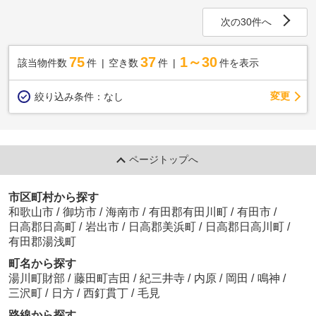
次の30件へ
75
37
1～30
該当物件数
件
空き数
件
件を表示
変更
絞り込み条件：
なし
ページトップへ
市区町村から探す
和歌山市
/
御坊市
/
海南市
/
有田郡有田川町
/
有田市
/
日高郡日高町
/
岩出市
/
日高郡美浜町
/
日高郡日高川町
/
有田郡湯浅町
町名から探す
湯川町財部
/
藤田町吉田
/
紀三井寺
/
内原
/
岡田
/
鳴神
/
三沢町
/
日方
/
西釘貫丁
/
毛見
路線から探す