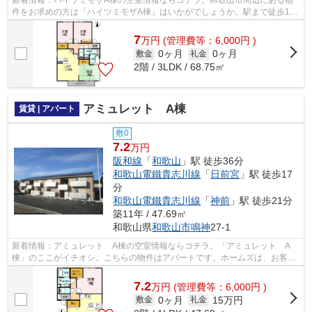
件をお求めの方は「ハイツミモザA棟」はいかがでしょうか。駅まで徒歩14
分でアクセス可能な物件です。こちらの...
7
万
円
(管理費等：6,000円 )
0ヶ月
0ヶ月
敷金
礼金
2階 / 3LDK / 68.75㎡
アミュレット A棟
賃貸 | アパート
敷0
7.2
万円
阪和線
「
和歌山
」駅 徒歩36分
和歌山電鐵貴志川線
「
日前宮
」駅 徒歩17
分
和歌山電鐵貴志川線
「
神前
」駅 徒歩21分
築11年 / 47.69㎡
和歌山県
和歌山市
鳴神
27-1
新着情報：アミュレット A棟の空室情報ならコチラ。「アミュレット A
棟」のここがイチオシ。こちらの物件はアパートです。ホームズは、お客様
が希望する条件の物件に出会えるよう全...
7.2
万
円
(管理費等：6,000円 )
0ヶ月
15万円
敷金
礼金