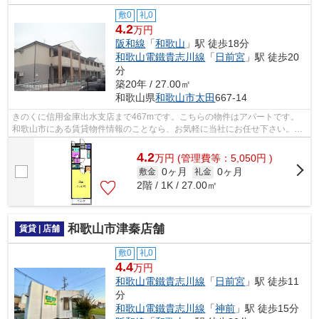
敷0
礼0
4.2
万円
阪和線
「
和歌山
」駅 徒歩18分
和歌山電鐵貴志川線
「
日前宮
」駅 徒歩20
分
築20年 / 27.00㎡
和歌山県
和歌山市
太田
667-14
きのくに信用金庫出水支店まで467mです。こちらの物件はアパートです。
和歌山市にある賃貸物件情報のことなら、お気軽に当社にお任せ下さい。賃
貸情報を豊富に取り扱っているので、お...
4.2
万
円
(管理費等：5,050円 )
0ヶ月
0ヶ月
敷金
礼金
2階 / 1K / 27.00㎡
和歌山市津秦店舗
賃貸 | 店舗
敷0
礼0
4.4
万円
和歌山電鐵貴志川線
「
日前宮
」駅 徒歩11
分
和歌山電鐵貴志川線
「
神前
」駅 徒歩15分