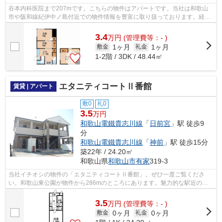
谷本内科医院まで207mです。こちらの物件はアパートです。当社は和歌山
市や阪和線紀伊中ノ島付近での物件情報を豊富に取り扱っております。経験
豊富なスタッフが一生懸命サポートしま...
3.4
万
円
(管理費等：- )
1ヶ月
1ヶ月
敷金
礼金
1-2階 / 3DK / 48.44㎡
エタニティコートⅡ番館
賃貸 | アパート
敷0
礼0
3.5
万円
和歌山電鐵貴志川線
「
日前宮
」駅 徒歩9
分
和歌山電鐵貴志川線
「
神前
」駅 徒歩15分
築22年 / 24.20㎡
和歌山県
和歌山市
有家
319-3
当社イチオシの物件の「エタニティコートⅡ番館」。ぜひ一度ご覧くださ
い。和歌山東公園が物件から286mのところにあります。魅力的な駅近の物
件で、駅まで徒歩9分です。こちらの物件は...
3.5
万
円
(管理費等：- )
0ヶ月
0ヶ月
敷金
礼金