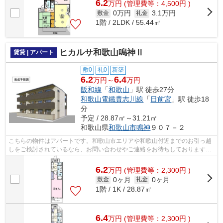
6.2
万
円
(管理費等：4,500円 )
0万円
3.1万円
敷金
礼金
1階 / 2LDK / 55.44㎡
ヒカルサ和歌山鳴神Ⅱ
賃貸 | アパート
敷0
礼0
新築
6.2
6.4
万円～
万円
阪和線
「
和歌山
」駅 徒歩27分
和歌山電鐵貴志川線
「
日前宮
」駅 徒歩18
分
予定 / 28.87㎡～31.21㎡
和歌山県
和歌山市
鳴神
９０７－２
こちらの物件はアパートです。和歌山市エリアや和歌山付近までのお引っ越
しをご検討されているなら、お問い合わせやご連絡をお待ちしております。
知識が豊富なスタッフがご対応させて...
6.2
万
円
(管理費等：2,300円 )
0ヶ月
0ヶ月
敷金
礼金
1階 / 1K / 28.87㎡
6.4
万
円
(管理費等：2,300円 )