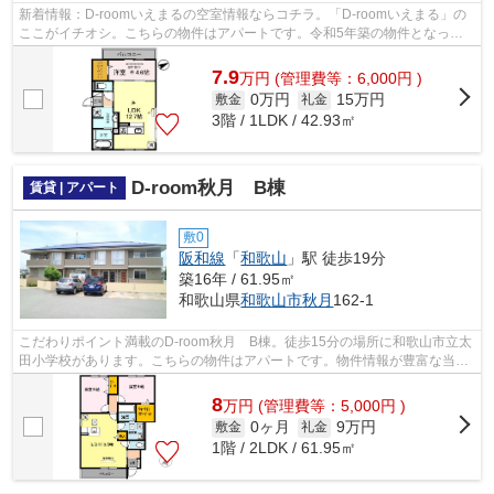
新着情報：D-roomいえまるの空室情報ならコチラ。「D-roomいえまる」の
ここがイチオシ。こちらの物件はアパートです。令和5年築の物件となって
おり、きれいな室内が魅力となっています...
7.9
万
円
(管理費等：6,000円 )
0万円
15万円
敷金
礼金
3階 / 1LDK / 42.93㎡
D-room秋月 B棟
賃貸 | アパート
敷0
阪和線
「
和歌山
」駅 徒歩19分
築16年 / 61.95㎡
和歌山県
和歌山市
秋月
162-1
こだわりポイント満載のD-room秋月 B棟。徒歩15分の場所に和歌山市立太
田小学校があります。こちらの物件はアパートです。物件情報が豊富な当社
には、経験豊かなスタッフが多数在籍し...
8
万
円
(管理費等：5,000円 )
0ヶ月
9万円
敷金
礼金
1階 / 2LDK / 61.95㎡