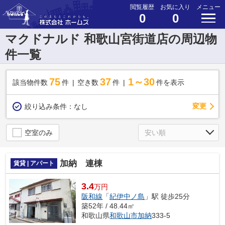
閲覧履歴
お気に入り
メニュー
0
0
マクドナルド 和歌山宮街道店の周辺物
件一覧
75
37
1～30
該当物件数
件
空き数
件
件を表示
変更
絞り込み条件：
なし
空室のみ
加納 連棟
賃貸 | アパート
3.4
万円
阪和線
「
紀伊中ノ島
」駅 徒歩25分
築52年 / 48.44㎡
和歌山県
和歌山市
加納
333-5