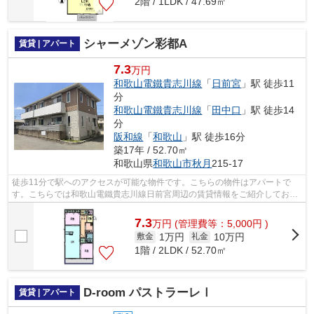
2階 / 1LDK / 47.69㎡
シャーメゾン彩都A
賃貸 | アパート
7.3
万円
和歌山電鐵貴志川線
「
日前宮
」駅 徒歩11
分
和歌山電鐵貴志川線
「
田中口
」駅 徒歩14
分
阪和線
「
和歌山
」駅 徒歩16分
築17年 / 52.70㎡
和歌山県
和歌山市
秋月
215-17
徒歩11分で駅へのアクセスが可能な物件です。こちらの物件はアパートで
す。こちらでは和歌山電鐵貴志川線日前宮周辺の賃貸情報をご紹介しており
ます。他の物件もご覧になりたい場合は...
7.3
万
円
(管理費等：5,000円 )
1万円
10万円
敷金
礼金
1階 / 2LDK / 52.70㎡
D-room パストラーレⅠ
賃貸 | アパート