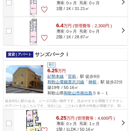
0ヶ月
0ヶ月
敷金
礼金
1階 / 1K / 31.21㎡
6.4
万
円
(管理費等：2,300円 )
0ヶ月
0ヶ月
敷金
礼金
2階 / 1K / 28.87㎡
サンズパークⅠ
賃貸 | アパート
敷0
6.25
万円
紀勢本線
「
宮前
」駅 徒歩9分
和歌山電鐵貴志川線
「
神前
」駅 徒歩22分
築19年 / 50.16㎡
和歌山県
和歌山市
南出島
５８－１
徒歩9分に駅のある、ニーズの高い物件です。住みやすさが満載でイチオシ
のアパートはこちらです。当社には、こだわり条件や特集が満載です。和歌
山市エリアや宮前付近できっと素敵なお...
6.25
万
円
(管理費等：4,600円 )
0ヶ月
1ヶ月
敷金
礼金
1階 / 1LDK / 50.16㎡