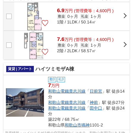
問い合わせください。和歌山市エリア...
6.9
万
円
(管理費等：4,600円 )
0ヶ月
1ヶ月
敷金
礼金
1階 / 1LDK / 50.14㎡
7.6
万
円
(管理費等：4,600円 )
0ヶ月
1ヶ月
敷金
礼金
2階 / 2LDK / 58.57㎡
ハイツミモザA棟
賃貸 | アパート
敷0
礼0
7
万円
和歌山電鐵貴志川線
「
日前宮
」駅 徒歩14
分
和歌山電鐵貴志川線
「
神前
」駅 徒歩27分
和歌山電鐵貴志川線
「
田中口
」駅 徒歩24
分
築22年 / 68.75㎡
和歌山県
和歌山市
鳴神
1101-2
新着情報：ハイツミモザA棟の空室情報ならコチラ。和歌山市周辺にある物