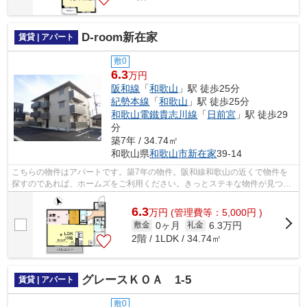
D-room新在家
賃貸 | アパート
敷0
6.3
万円
阪和線
「
和歌山
」駅 徒歩25分
紀勢本線
「
和歌山
」駅 徒歩25分
和歌山電鐵貴志川線
「
日前宮
」駅 徒歩29
分
築7年 / 34.74㎡
和歌山県
和歌山市
新在家
39-14
こちらの物件はアパートです。築7年の物件。阪和線和歌山の近くで物件を
探すのであれば、ホームズをご利用ください。きっとステキな物件が見つか
ることでしょう。
6.3
万
円
(管理費等：5,000円 )
0ヶ月
6.3万円
敷金
礼金
2階 / 1LDK / 34.74㎡
グレースＫＯＡ 1-5
賃貸 | アパート
敷0