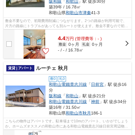
阪和線
「
和歌山
」駅 徒歩30分
築39年 / 16.78㎡
和歌山県
和歌山市
津秦
41-3
敷金不要なので、初期費用削減につながります。2つの路線が利用可能で、
片方の路線にトラブルがあっても別ルートが使えます。敷金不要なので初期
費用を抑えたい方におすすめです。
4.4
万
円
(管理費等：- )
0ヶ月
0ヶ月
敷金
礼金
- / - / 16.78㎡
ルーチェ 秋月
賃貸 | アパート
敷0
礼0
和歌山電鐵貴志川線
「
日前宮
」駅 徒歩16
分
阪和線
「
和歌山
」駅 徒歩21分
和歌山電鐵貴志川線
「
神前
」駅 徒歩34分
築16年 / 31.50㎡
和歌山県
和歌山市
秋月
186-1
こちらの物件はアパートです。駐車場まで10mのアパート、いかがでしょう
か。ホームズオススメの和歌山市にある和歌山電鐵貴志川線日前宮周辺物件
はいかがでしょうか？多種多様な物件を...