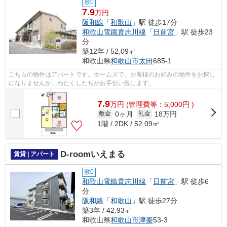
敷0
7.9
万円
阪和線
「
和歌山
」駅 徒歩17分
和歌山電鐵貴志川線
「
日前宮
」駅 徒歩23
分
築12年 / 52.09㎡
和歌山県
和歌山市
太田
685-1
こちらの物件はアパートです。ホームズで、お客様のお好みの物件をお探し
になりませんか。わたくしたちがお手伝い致します。
7.9
万
円
(管理費等：5,000円 )
0ヶ月
18万円
敷金
礼金
1階 / 2DK / 52.09㎡
D-roomいえまる
賃貸 | アパート
敷0
和歌山電鐵貴志川線
「
日前宮
」駅 徒歩6
分
阪和線
「
和歌山
」駅 徒歩27分
築3年 / 42.93㎡
和歌山県
和歌山市
津秦
53-3