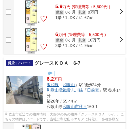
5.9
万
円
(管理費等：5,500円 )
0ヶ月
8万円
敷金
礼金
1階 / 1LDK / 41.67㎡
6
万
円
(管理費等：5,500円 )
0ヶ月
10万円
敷金
礼金
2階 / 1LDK / 41.95㎡
グレースＫＯＡ 6-7
賃貸 | アパート
敷0
6.2
万円
阪和線
「
和歌山
」駅 徒歩24分
和歌山電鐵貴志川線
「
日前宮
」駅 徒歩14
分
築26年 / 55.44㎡
和歌山県
和歌山市
秋月
160-1
和歌山市近辺での物件情報：大好評のあの物件「グレースＫＯＡ 6-7」。こ
ちらの物件はアパートです。当社は和歌山市エリアに特化し、多種多様な賃
貸物件情報を豊富に取り扱っています...