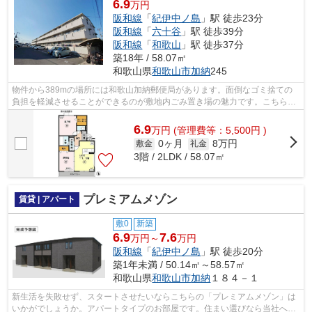
6.9
万円
阪和線
「
紀伊中ノ島
」駅 徒歩23分
阪和線
「
六十谷
」駅 徒歩39分
阪和線
「
和歌山
」駅 徒歩37分
築18年 / 58.07㎡
和歌山県
和歌山市
加納
245
物件から389mの場所には和歌山加納郵便局があります。面倒なゴミ捨ての
負担を軽減させることができるのが敷地内ごみ置き場の魅力です。こちらの
物件はアパートです。物件探しをはじめ...
6.9
万
円
(管理費等：5,500円 )
0ヶ月
8万円
敷金
礼金
3階 / 2LDK / 58.07㎡
プレミアムメゾン
賃貸 | アパート
敷0
新築
6.9
7.6
万円～
万円
阪和線
「
紀伊中ノ島
」駅 徒歩20分
築1年未満 / 50.14㎡～58.57㎡
和歌山県
和歌山市
加納
１８４－１
新生活を失敗せず、スタートさせたいならこちらの「プレミアムメゾン」は
いかがでしょうか。アパートタイプのお部屋です。住まい選びなら当社へお