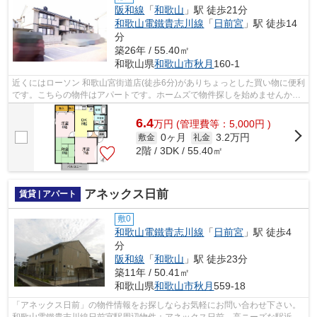
阪和線
「
和歌山
」駅 徒歩21分
和歌山電鐵貴志川線
「
日前宮
」駅 徒歩14
分
築26年 / 55.40㎡
和歌山県
和歌山市
秋月
160-1
近くにはローソン 和歌山宮街道店(徒歩6分)がありちょっとした買い物に便利
です。こちらの物件はアパートです。ホームズで物件探しを始めませんか。
お客様の数多くのニーズにお応えす...
6.4
万
円
(管理費等：5,000円 )
0ヶ月
3.2万円
敷金
礼金
2階 / 3DK / 55.40㎡
アネックス日前
賃貸 | アパート
敷0
和歌山電鐵貴志川線
「
日前宮
」駅 徒歩4
分
阪和線
「
和歌山
」駅 徒歩23分
築11年 / 50.41㎡
和歌山県
和歌山市
秋月
559-18
「アネックス日前」の物件情報をお探しならお気軽にお問い合わせ下さい。
和歌山電鐵貴志川線日前宮駅周辺物件：アネックス日前。高ニーズな駅近の