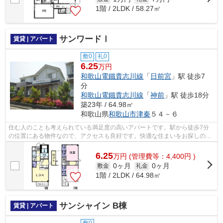
1階 / 2LDK / 58.27㎡
サンワードⅠ
賃貸 | アパート
敷0
礼0
6.25
万円
和歌山電鐵貴志川線
「
日前宮
」駅 徒歩7
分
和歌山電鐵貴志川線
「
神前
」駅 徒歩18分
築23年 / 64.98㎡
和歌山県
和歌山市
津秦
５４－６
住む人のことも考えられている満足度の高いアパートです。駅から徒歩7分
の位置にある物件なので、アクセスも良好です。快適な住まいをお探しの方
は、ぜひ当社へご連絡下さい。地域に詳...
6.25
万
円
(管理費等：4,400円 )
0ヶ月
0ヶ月
敷金
礼金
1階 / 2LDK / 64.98㎡
サンシャイン B棟
賃貸 | アパート
敷0