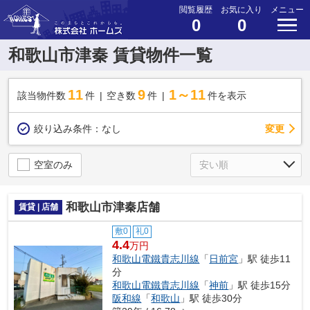
閲覧履歴
お気に入り
メニュー
0
0
和歌山市津秦 賃貸物件一覧
11
9
1～11
該当物件数
件
空き数
件
件を表示
変更
絞り込み条件：
なし
空室のみ
和歌山市津秦店舗
賃貸 | 店舗
敷0
礼0
4.4
万円
和歌山電鐵貴志川線
「
日前宮
」駅 徒歩11
分
和歌山電鐵貴志川線
「
神前
」駅 徒歩15分
阪和線
「
和歌山
」駅 徒歩30分