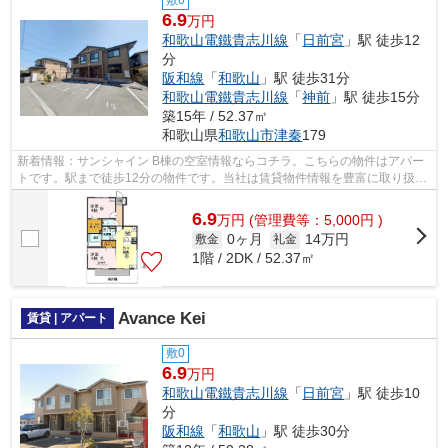
6.9
万円
和歌山電鐵貴志川線
「
日前宮
」駅 徒歩12
分
阪和線
「
和歌山
」駅 徒歩31分
和歌山電鐵貴志川線
「
神前
」駅 徒歩15分
築15年 / 52.37㎡
和歌山県
和歌山市
津秦
179
新着情報：サンシャイン B棟の空室情報ならコチラ。こちらの物件はアパー
トです。駅まで徒歩12分の物件です。当社は賃貸物件情報を豊富に取り扱っ
ています。お客様のこだわりに合わせ...
6.9
万
円
(管理費等：5,000円 )
0ヶ月
14万円
敷金
礼金
1階 / 2DK / 52.37㎡
Avance Kei
賃貸 | アパート
敷0
6.9
万円
和歌山電鐵貴志川線
「
日前宮
」駅 徒歩10
分
阪和線
「
和歌山
」駅 徒歩30分