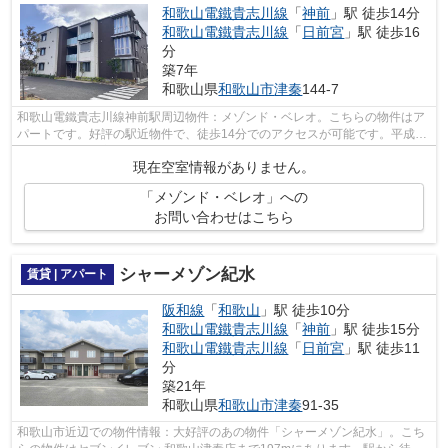
和歌山電鐵貴志川線
「
神前
」駅 徒歩14分
和歌山電鐵貴志川線
「
日前宮
」駅 徒歩16
分
築7年
和歌山県
和歌山市
津秦
144-7
和歌山電鐵貴志川線神前駅周辺物件：メゾンド・ベレオ。こちらの物件はア
パートです。好評の駅近物件で、徒歩14分でのアクセスが可能です。平成30
年築で、多くの方がご満足の物件はこ...
現在空室情報がありません。
「メゾンド・ベレオ」への
お問い合わせはこちら
シャーメゾン紀水
賃貸 | アパート
阪和線
「
和歌山
」駅 徒歩10分
和歌山電鐵貴志川線
「
神前
」駅 徒歩15分
和歌山電鐵貴志川線
「
日前宮
」駅 徒歩11
分
築21年
和歌山県
和歌山市
津秦
91-35
和歌山市近辺での物件情報：大好評のあの物件「シャーメゾン紀水」。こち