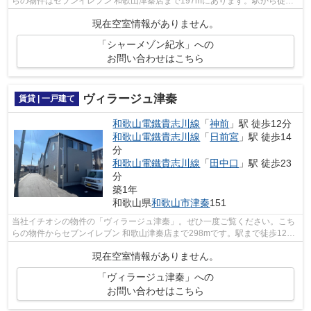
らの物件はセブンイレブン 和歌山津秦店まで197mにあります。駅から徒歩
10分にある物件なので、電車利用が多い...
現在空室情報がありません。
「シャーメゾン紀水」への
お問い合わせはこちら
ヴィラージュ津秦
賃貸 | 一戸建て
和歌山電鐵貴志川線
「
神前
」駅 徒歩12分
和歌山電鐵貴志川線
「
日前宮
」駅 徒歩14
分
和歌山電鐵貴志川線
「
田中口
」駅 徒歩23
分
築1年
和歌山県
和歌山市
津秦
151
当社イチオシの物件の「ヴィラージュ津秦」。ぜひ一度ご覧ください。こち
らの物件からセブンイレブン 和歌山津秦店まで298mです。駅まで徒歩12分
の物件です。こちらは一戸建ての物件で...
現在空室情報がありません。
「ヴィラージュ津秦」への
お問い合わせはこちら