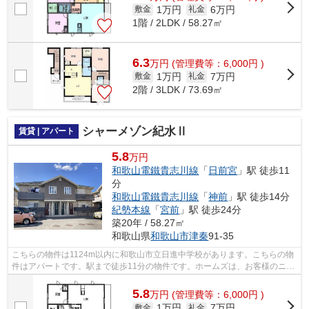
1万円
6万円
敷金
礼金
1階 / 2LDK / 58.27㎡
6.3
万
円
(管理費等：6,000円 )
1万円
7万円
敷金
礼金
2階 / 3LDK / 73.69㎡
シャーメゾン紀水Ⅱ
賃貸 | アパート
5.8
万円
和歌山電鐵貴志川線
「
日前宮
」駅 徒歩11
分
和歌山電鐵貴志川線
「
神前
」駅 徒歩14分
紀勢本線
「
宮前
」駅 徒歩24分
築20年 / 58.27㎡
和歌山県
和歌山市
津秦
91-35
こちらの物件は1124m以内に和歌山市立日進中学校があります。こちらの物
件はアパートです。駅まで徒歩11分の物件です。ホームズは、お客様のニー
ズにお応えするために豊富な物件数を取...
5.8
万
円
(管理費等：6,000円 )
1万円
7万円
敷金
礼金