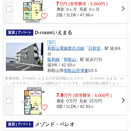
7
万
円
(管理費等：5,000円 )
0ヶ月
0ヶ月
敷金
礼金
2階 / 2LDK / 47.86㎡
D-roomいえまる
賃貸 | アパート
敷0
和歌山電鐵貴志川線
「
日前宮
」駅 徒歩6
分
阪和線
「
和歌山
」駅 徒歩27分
築3年 / 42.93㎡
和歌山県
和歌山市
津秦
53-3
新着情報：D-roomいえまるの空室情報ならコチラ。「D-roomいえまる」の
ここがイチオシ。こちらの物件はアパートです。令和5年築の物件となって
おり、きれいな室内が魅力となっています...
7.9
万
円
(管理費等：6,000円 )
0万円
15万円
敷金
礼金
3階 / 1LDK / 42.93㎡
メゾンド・ベレオ
賃貸 | アパート