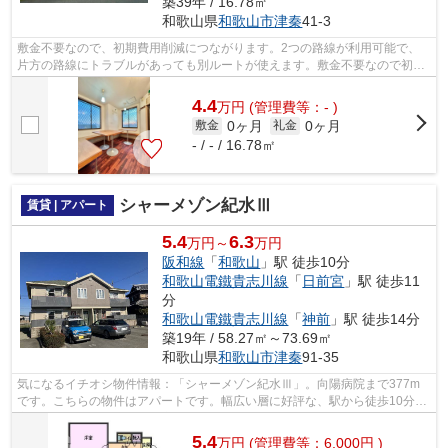
築39年 / 16.78㎡
和歌山県
和歌山市
津秦
41-3
敷金不要なので、初期費用削減につながります。2つの路線が利用可能で、
片方の路線にトラブルがあっても別ルートが使えます。敷金不要なので初期
費用を抑えたい方におすすめです。
4.4
万
円
(管理費等：- )
0ヶ月
0ヶ月
敷金
礼金
- / - / 16.78㎡
シャーメゾン紀水Ⅲ
賃貸 | アパート
5.4
6.3
万円～
万円
阪和線
「
和歌山
」駅 徒歩10分
和歌山電鐵貴志川線
「
日前宮
」駅 徒歩11
分
和歌山電鐵貴志川線
「
神前
」駅 徒歩14分
築19年 / 58.27㎡～73.69㎡
和歌山県
和歌山市
津秦
91-35
気になるイチオシ物件情報：「シャーメゾン紀水Ⅲ」。向陽病院まで377m
です。こちらの物件はアパートです。幅広い層に好評な、駅から徒歩10分に
立地する物件です。和歌山市内の物件情報...
5.4
万
円
(管理費等：6,000円 )