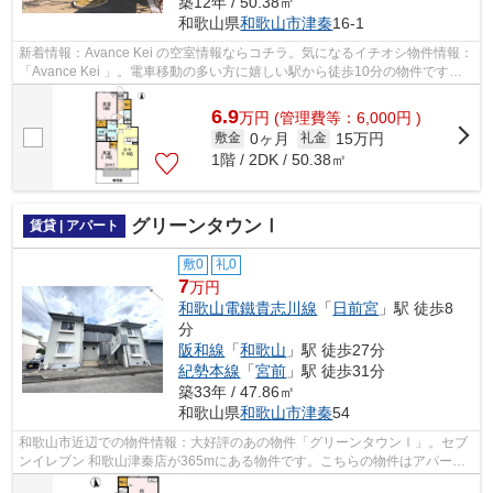
築12年 / 50.38㎡
和歌山県
和歌山市
津秦
16-1
新着情報：Avance Kei の空室情報ならコチラ。気になるイチオシ物件情報：
「Avance Kei 」。電車移動の多い方に嬉しい駅から徒歩10分の物件です。
こちらの物件はアパートです。当社は...
6.9
万
円
(管理費等：6,000円 )
0ヶ月
15万円
敷金
礼金
1階 / 2DK / 50.38㎡
グリーンタウンⅠ
賃貸 | アパート
敷0
礼0
7
万円
和歌山電鐵貴志川線
「
日前宮
」駅 徒歩8
分
阪和線
「
和歌山
」駅 徒歩27分
紀勢本線
「
宮前
」駅 徒歩31分
築33年 / 47.86㎡
和歌山県
和歌山市
津秦
54
和歌山市近辺での物件情報：大好評のあの物件「グリーンタウンⅠ」。セブ
ンイレブン 和歌山津秦店が365mにある物件です。こちらの物件はアパート
です。こちらは徒歩8分に立地する物件で...