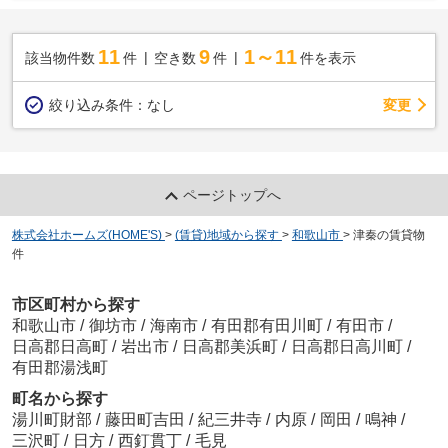
11
9
1～11
該当物件数
件
空き数
件
件を表示
変更
絞り込み条件：
なし
ページトップへ
株式会社ホームズ(HOME'S)
>
(賃貸)地域から探す
>
和歌山市
>
津秦の賃貸物
件
市区町村から探す
和歌山市
/
御坊市
/
海南市
/
有田郡有田川町
/
有田市
/
日高郡日高町
/
岩出市
/
日高郡美浜町
/
日高郡日高川町
/
有田郡湯浅町
町名から探す
湯川町財部
/
藤田町吉田
/
紀三井寺
/
内原
/
岡田
/
鳴神
/
三沢町
/
日方
/
西釘貫丁
/
毛見