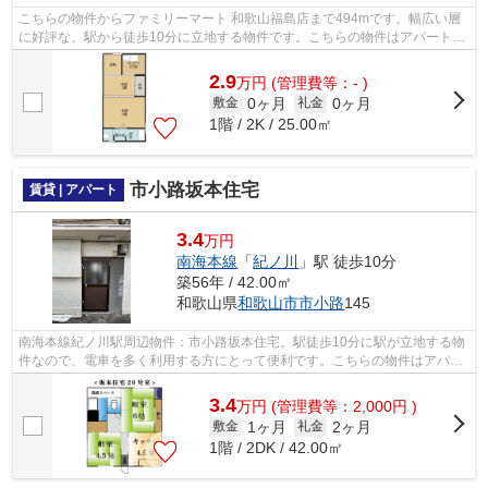
こちらの物件からファミリーマート 和歌山福島店まで494mです。幅広い層
に好評な、駅から徒歩10分に立地する物件です。こちらの物件はアパートで
す。和歌山市の物件で気になるものがあ...
2.9
万
円
(管理費等：- )
0ヶ月
0ヶ月
敷金
礼金
1階 / 2K / 25.00㎡
市小路坂本住宅
賃貸 | アパート
3.4
万円
南海本線
「
紀ノ川
」駅 徒歩10分
築56年 / 42.00㎡
和歌山県
和歌山市
市小路
145
南海本線紀ノ川駅周辺物件：市小路坂本住宅。駅徒歩10分に駅が立地する物
件なので、電車を多く利用する方にとって便利です。こちらの物件はアパー
トです。南海本線紀ノ川近くであれば...
3.4
万
円
(管理費等：2,000円 )
1ヶ月
2ヶ月
敷金
礼金
1階 / 2DK / 42.00㎡