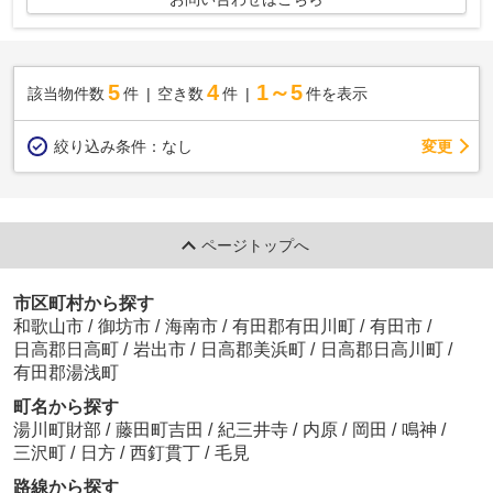
5
4
1～5
該当物件数
件
空き数
件
件を表示
変更
絞り込み条件：
なし
ページトップへ
市区町村から探す
和歌山市
/
御坊市
/
海南市
/
有田郡有田川町
/
有田市
/
日高郡日高町
/
岩出市
/
日高郡美浜町
/
日高郡日高川町
/
有田郡湯浅町
町名から探す
湯川町財部
/
藤田町吉田
/
紀三井寺
/
内原
/
岡田
/
鳴神
/
三沢町
/
日方
/
西釘貫丁
/
毛見
路線から探す