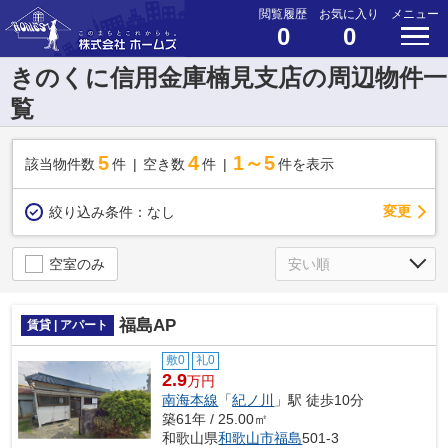
閲覧履歴
お気に入り
メニュー
0
0
きのくに信用金庫楠見支店の周辺物件一
覧
5
4
1～5
該当物件数
件
空き数
件
件を表示
変更
絞り込み条件：
なし
空室のみ
福島AP
賃貸 | アパート
敷0
礼0
2.9
万円
南海本線
「
紀ノ川
」駅 徒歩10分
築61年 / 25.00㎡
和歌山県
和歌山市
福島
501-3