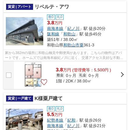
リベルテ・アワ
賃貸 | アパート
敷0
礼0
3.8
万円
南海本線
「
紀ノ川
」駅 徒歩20分
阪和線
「
和歌山
」駅 徒歩45分
築51年 / 38.00㎡
和歌山県
和歌山市
粟
361-3
家から382mの場所に和歌山楠見中郵便局があります。こちらの物件はアパ
ートです。ホームズでは南海本線紀ノ川に近く、交通アクセス良好な不動産
情報を取り扱っております。詳細情報な...
3.8
万
円
(管理費等：5,500円 )
0ヶ月
0ヶ月
敷金
礼金
1階 / 2DK / 38.00㎡
K様粟戸建て
賃貸 | 一戸建て
敷0
礼0
5.5
万円
紀勢本線
「
紀和
」駅 徒歩26分
南海本線
「
紀ノ川
」駅 徒歩21分