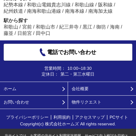
紀勢本線
/
和歌山電鐵貴志川線
/
和歌山線
/
阪和線
/
紀州鉄道
/
南海和歌山港線
/
南海本線
/
南海加太線
駅から探す
和歌山
/
宮前
/
和歌山市
/
紀三井寺
/
黒江
/
御坊
/
海南
/
藤並
/
日前宮
/
田中口
電話でお問い合わせ
営業時間：
10:00~18:30
定休日：
第二・第三水曜日
ホーム
会社概要
お問い合わせ
物件リクエスト
プライバシーポリシー
利用規約
アクセスマップ
PCサイト
Copyright(c) 株式会社ホームズ All rights reserved.
当サイトでは、お客様の当サイト利用状況把握、サービス向上検討を目的と