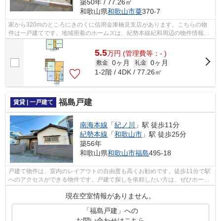
築50年 / 77.26㎡
和歌山県
和歌山市
粟
370-7
家から320mのところにきのくに信用金庫楠見支店があります。こちらの物
件は一戸建てです。地域密着のホームズは、紀勢本線紀和周辺の物件情報を
豊富に取り扱っています。物件の質には...
5.5
万
円
(管理費等：- )
0ヶ月
0ヶ月
敷金
礼金
1-2階 / 4DK / 77.26㎡
福島戸建
賃貸 | 一戸建て
南海本線
「
紀ノ川
」駅 徒歩11分
紀勢本線
「
和歌山市
」駅 徒歩25分
築56年
和歌山県
和歌山市
福島
495-18
戸建て物件は、室内のレイアウトの自由度も高くお勧めです。徒歩11分で駅
へのアクセスができる物件です。戸建て探しを依頼したい方は、ぜひホーム
ズにお任せ下さい。和歌山市の南海本...
現在空室情報がありません。
「福島戸建」への
お問い合わせはこちら