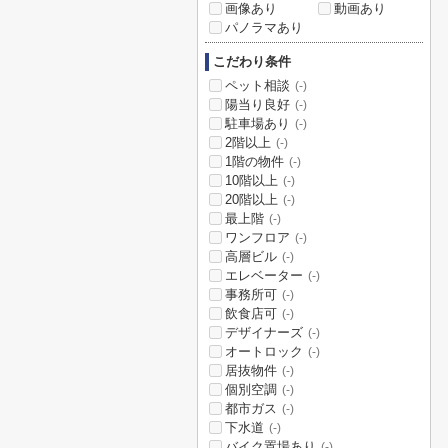
画像あり
動画あり
パノラマあり
こだわり条件
ペット相談
(-)
陽当り良好
(-)
駐車場あり
(-)
2階以上
(-)
1階の物件
(-)
10階以上
(-)
20階以上
(-)
最上階
(-)
ワンフロア
(-)
高層ビル
(-)
エレベーター
(-)
事務所可
(-)
飲食店可
(-)
デザイナーズ
(-)
オートロック
(-)
居抜物件
(-)
個別空調
(-)
都市ガス
(-)
下水道
(-)
バイク置場あり
(-)