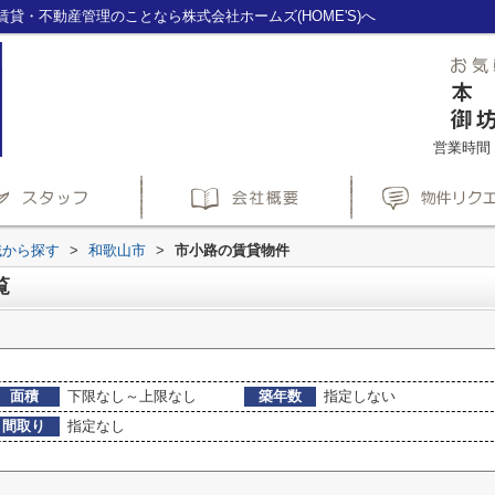
貸・不動産管理のことなら株式会社ホームズ(HOME'S)へ
営業時間：1
域から探す
>
和歌山市
>
市小路の賃貸物件
覧
面積
下限なし～上限なし
築年数
指定しない
間取り
指定なし