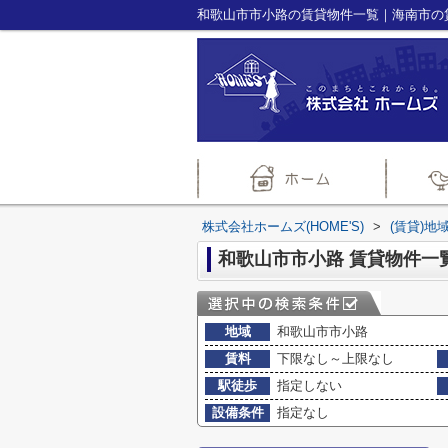
和歌山市市小路の賃貸物件一覧｜海南市の賃
株式会社ホームズ(HOME'S)
>
(賃貸)地
和歌山市市小路 賃貸物件一
地域
和歌山市市小路
賃料
下限なし～上限なし
駅徒歩
指定しない
設備条件
指定なし