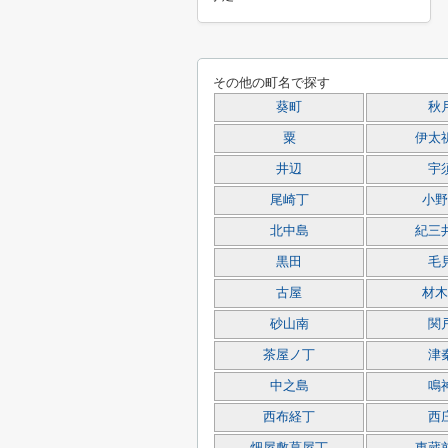
その他の町名で探す
葵町
秋
粟
伊太
井辺
宇
尾崎丁
小野
北中島
紀三
黒田
毛
古屋
材木
砂山南
関
茶屋ノ丁
津
中之島
鳴
西布経丁
西