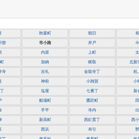
月
秋葉町
朝日
祈曽
市小路
井戸
須
内原
上町
町
加納
梶取
北新
井寺
吉礼
金龍寺丁
杭
見
神前
小雑賀
小
丁
塩屋
七番丁
新
戸
船場町
鷹匠町
秦
手平
寺内
神
新高町
西釘貫丁
西
庄
西浜
布引