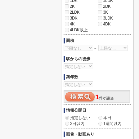
1DK
1LDK
2K
2DK
2LDK
3K
3DK
3LDK
4K
4DK
4LDK以上
面積
～
駅からの徒歩
築年数
1
件が該当
情報公開日
指定しない
本日
3日以内
1週間以内
画像・動画あり