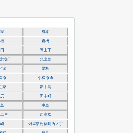
有家
有本
今福
岩橋
太田
岡山丁
博労町
北出島
ノ瀬
栗栖
松原
小松原通
在家
新中島
田尻
田中町
出島
中島
小二里
西高松
野崎
畑屋敷円福院西ノ丁