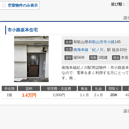
並び順：
空室物件のみ表示
該
市小路坂本住宅
和歌山県
和歌山市
市小路
145
住所
交通
南海本線
「
紀ノ川
」駅 徒歩10分
築56年
1階建
木造
築年
階数
構造
南海本線紀ノ川駅周辺物件：市小路坂本
なので、電車を多く利用する方にとって
す。南...
所在階
賃料
管理費・共益費
敷金
礼金
間取り
3.4
万円
1階
2,000円
1ヶ月
2ヶ月
2DK
4
該