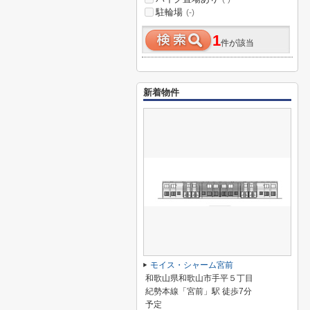
駐輪場
(-)
1
件が該当
新着物件
モイス・シャーム宮前
和歌山県和歌山市手平５丁目
紀勢本線「宮前」駅 徒歩7分
予定