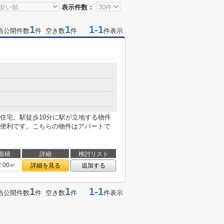
表示件数：
1
1
1-1
当公開件数
件 空き数
件
件表示
住宅。駅徒歩10分に駅が立地する物件
便利です。こちらの物件はアパートで
面積
詳細
検討リスト
2.00㎡
詳細を見る
追加する
1
1
1-1
当公開件数
件 空き数
件
件表示