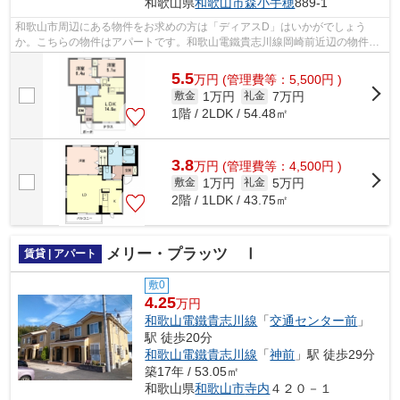
和歌山県
和歌山市
森小手穂
889-1
和歌山市周辺にある物件をお求めの方は「ディアスD」はいかがでしょう
か。こちらの物件はアパートです。和歌山電鐵貴志川線岡崎前近辺の物件情
報の量は、豊富であると自負しております...
5.5
万
円
(管理費等：5,500円 )
1万円
7万円
敷金
礼金
1階 / 2LDK / 54.48㎡
3.8
万
円
(管理費等：4,500円 )
1万円
5万円
敷金
礼金
2階 / 1LDK / 43.75㎡
メリー・プラッツ Ⅰ
賃貸 | アパート
敷0
4.25
万円
和歌山電鐵貴志川線
「
交通センター前
」
駅 徒歩20分
和歌山電鐵貴志川線
「
神前
」駅 徒歩29分
築17年 / 53.05㎡
和歌山県
和歌山市
寺内
４２０－１