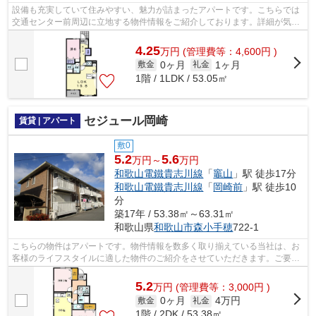
設備も充実していて住みやすい、魅力が詰まったアパートです。こちらでは
交通センター前周辺に立地する物件情報をご紹介しております。詳細が気に
なるのであれば、お気軽にお問い合わ...
4.25
万
円
(管理費等：4,600円 )
0ヶ月
1ヶ月
敷金
礼金
1階 / 1LDK / 53.05㎡
セジュール岡崎
賃貸 | アパート
敷0
5.2
5.6
万円～
万円
和歌山電鐵貴志川線
「
竈山
」駅 徒歩17分
和歌山電鐵貴志川線
「
岡崎前
」駅 徒歩10
分
築17年 / 53.38㎡～63.31㎡
和歌山県
和歌山市
森小手穂
722-1
こちらの物件はアパートです。物件情報を数多く取り揃えている当社は、お
客様のライフスタイルに適した物件のご紹介をさせていただきます。ご要望
やご不明な点などございましたら、お...
5.2
万
円
(管理費等：3,000円 )
0ヶ月
4万円
敷金
礼金
1階 / 2DK / 53.38㎡