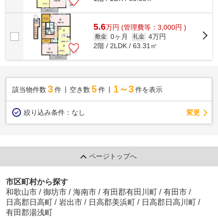
5.6
万
円
(管理費等：3,000円 )
0ヶ月
4万円
敷金
礼金
2階 / 2LDK / 63.31㎡
3
5
1～3
該当物件数
件
空き数
件
件を表示
変更
絞り込み条件：
なし
ページトップへ
市区町村から探す
和歌山市
/
御坊市
/
海南市
/
有田郡有田川町
/
有田市
/
日高郡日高町
/
岩出市
/
日高郡美浜町
/
日高郡日高川町
/
有田郡湯浅町