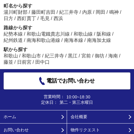
町名から探す
湯川町財部
/
藤田町吉田
/
紀三井寺
/
内原
/
岡田
/
鳴神
/
日方
/
西釘貫丁
/
毛見
/
西浜
路線から探す
紀勢本線
/
和歌山電鐵貴志川線
/
和歌山線
/
阪和線
/
紀州鉄道
/
南海和歌山港線
/
南海本線
/
南海加太線
駅から探す
和歌山
/
和歌山市
/
紀三井寺
/
黒江
/
宮前
/
御坊
/
海南
/
藤並
/
日前宮
/
田中口
電話でお問い合わせ
営業時間：
10:00~18:30
定休日：
第二・第三水曜日
ホーム
会社概要
お問い合わせ
物件リクエスト