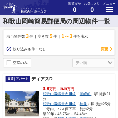
閲覧履歴
お気に入り
メニュー
0
0
和歌山岡崎簡易郵便局の周辺物件一覧
3
5
1～3
該当物件数
件
空き数
件
件を表示
変更
絞り込み条件：
なし
空室のみ
ディアスD
賃貸 | アパート
3.8
5.5
万円～
万円
和歌山電鐵貴志川線
「
岡崎前
」駅 徒歩21
分
和歌山電鐵貴志川線
「
神前
」駅 徒歩25分
「寺内」バス停下車 徒歩2分
築20年 / 43.75㎡～54.48㎡