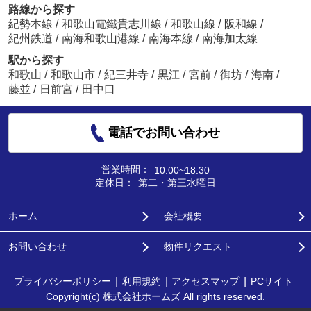
路線から探す
紀勢本線
/
和歌山電鐵貴志川線
/
和歌山線
/
阪和線
/
紀州鉄道
/
南海和歌山港線
/
南海本線
/
南海加太線
駅から探す
和歌山
/
和歌山市
/
紀三井寺
/
黒江
/
宮前
/
御坊
/
海南
/
藤並
/
日前宮
/
田中口
電話でお問い合わせ
営業時間：
10:00~18:30
定休日：
第二・第三水曜日
ホーム
会社概要
お問い合わせ
物件リクエスト
プライバシーポリシー
利用規約
アクセスマップ
PCサイト
Copyright(c) 株式会社ホームズ All rights reserved.