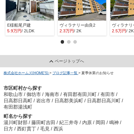
E様船尾戸建
ヴィラナリー由良2
ヴィラナリ
5.9万円
/ 2LDK
2.3万円
/ 2K
2.5万円
/ 2K
ページトップへ
株式会社ホームズ(HOME'S)
>
ブログ記事一覧
>
夏季休業のお知らせ
市区町村から探す
和歌山市
/
御坊市
/
海南市
/
有田郡有田川町
/
有田市
/
日高郡日高町
/
岩出市
/
日高郡美浜町
/
日高郡日高川町
/
有田郡湯浅町
町名から探す
湯川町財部
/
藤田町吉田
/
紀三井寺
/
内原
/
岡田
/
鳴神
/
日方
/
西釘貫丁
/
毛見
/
西浜