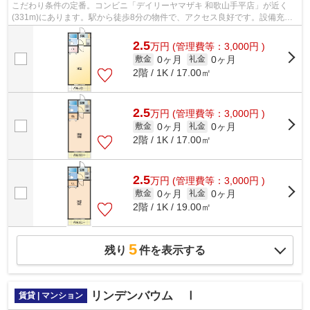
こだわり条件の定番。コンビニ「デイリーヤマザキ 和歌山手平店」が近く
(331m)にあります。駅から徒歩8分の物件で、アクセス良好です。設備充
実、防犯性も高い安心のマンション物件で...
2.5
万
円
(管理費等：3,000円 )
0ヶ月
0ヶ月
敷金
礼金
2階 / 1K / 17.00㎡
2.5
万
円
(管理費等：3,000円 )
0ヶ月
0ヶ月
敷金
礼金
2階 / 1K / 17.00㎡
2.5
万
円
(管理費等：3,000円 )
0ヶ月
0ヶ月
敷金
礼金
2階 / 1K / 19.00㎡
5
残り
件を表示する
リンデンバウム Ⅰ
賃貸 | マンション