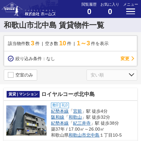
閲覧履歴
お気に入り
メニュー
0
0
和歌山市北中島 賃貸物件一覧
3
10
1～3
該当物件数
件
空き数
件
件を表示
変更
絞り込み条件：
なし
空室のみ
ロイヤルコーポ北中島
賃貸 | マンション
敷0
礼0
紀勢本線
「
宮前
」駅 徒歩4分
阪和線
「
和歌山
」駅 徒歩32分
紀勢本線
「
紀三井寺
」駅 徒歩38分
築37年 / 17.00㎡～26.00㎡
和歌山県
和歌山市
北中島
１丁目10-5