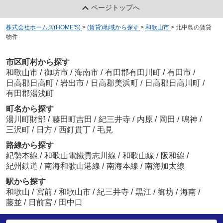
ページトップへ
株式会社ホームズ(HOME'S)
>
(賃貸)地域から探す
>
和歌山市
>
北中島の賃貸
物件
市区町村から探す
和歌山市
/
御坊市
/
海南市
/
有田郡有田川町
/
有田市
/
日高郡日高町
/
岩出市
/
日高郡美浜町
/
日高郡日高川町
/
有田郡湯浅町
町名から探す
湯川町財部
/
藤田町吉田
/
紀三井寺
/
内原
/
岡田
/
鳴神
/
三沢町
/
日方
/
西釘貫丁
/
毛見
路線から探す
紀勢本線
/
和歌山電鐵貴志川線
/
和歌山線
/
阪和線
/
紀州鉄道
/
南海和歌山港線
/
南海本線
/
南海加太線
駅から探す
和歌山
/
宮前
/
和歌山市
/
紀三井寺
/
黒江
/
御坊
/
海南
/
藤並
/
日前宮
/
田中口