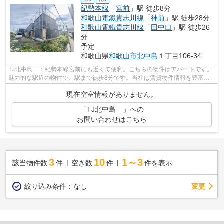
紀勢本線
「
宮前
」駅 徒歩8分
和歌山電鐵貴志川線
「
神前
」駅 徒歩28分
和歌山電鐵貴志川線
「
田中口
」駅 徒歩26
分
予定
和歌山県
和歌山市
北中島
１丁目106-34
TJ北中島 ：紀勢本線宮前にも近くて便利。こちらの物件はアパートです。
魅力的な駅近の物件で、駅まで徒歩8分です。当社は賃貸物件情報を豊富に
取り扱っています。お客様のこだわりに...
現在空室情報がありません。
「TJ北中島 」への
お問い合わせはこちら
3
10
1～3
該当物件数
件
空き数
件
件を表示
変更
絞り込み条件：
なし