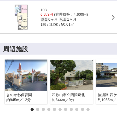
103
6.8万円
(管理費等：4,600円)
0ヶ月
1ヶ月
敷金
礼金
1階
50.01㎡
1LDK
周辺施設
きのかわ保育園
和歌山市立四箇郷北小学校
信濃路 四
約945m／12分
約644m／9分
約1055m／