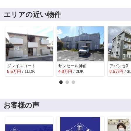
エリアの近い物件
グレイスコート
サンセール神前
アバンセβ
5.5
万
円
/ 1LDK
4.8
万
円
/ 2DK
8.5
万
円
/ 3
お客様の声