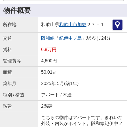
物件概要
所在地
和歌山県
和歌山市
加納
２７－１
交通
阪和線
「
紀伊中ノ島
」駅 徒歩24分
賃料
6.8万円
管理費等
4,600円
面積
50.01㎡
築年月
2025年 5月(築1年)
種別 / 構造
アパート / 木造
階建
2階建
こちらの物件はアパートです。きれいな
外装・内装がポイント。阪和線紀伊中ノ