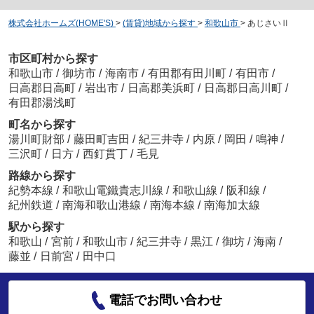
株式会社ホームズ(HOME'S)
>
(賃貸)地域から探す
>
和歌山市
>
あじさいⅡ
市区町村から探す
和歌山市
/
御坊市
/
海南市
/
有田郡有田川町
/
有田市
/
日高郡日高町
/
岩出市
/
日高郡美浜町
/
日高郡日高川町
/
有田郡湯浅町
町名から探す
湯川町財部
/
藤田町吉田
/
紀三井寺
/
内原
/
岡田
/
鳴神
/
三沢町
/
日方
/
西釘貫丁
/
毛見
路線から探す
紀勢本線
/
和歌山電鐵貴志川線
/
和歌山線
/
阪和線
/
紀州鉄道
/
南海和歌山港線
/
南海本線
/
南海加太線
駅から探す
和歌山
/
宮前
/
和歌山市
/
紀三井寺
/
黒江
/
御坊
/
海南
/
藤並
/
日前宮
/
田中口
電話でお問い合わせ