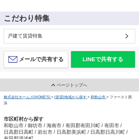
こだわり特集
戸建て賃貸特集
メールで共有する
LINEで共有する
ページトップへ
株式会社ホームズ(HOME'S)
>
(賃貸)地域から探す
>
和歌山市
>
ファースト西
浜
市区町村から探す
和歌山市
/
御坊市
/
海南市
/
有田郡有田川町
/
有田市
/
日高郡日高町
/
岩出市
/
日高郡美浜町
/
日高郡日高川町
/
有田郡湯浅町