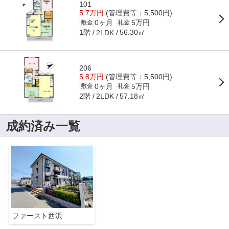
101
5.7万円
(管理費等：5,500円)
0ヶ月
5万円
敷金
礼金
1階
56.30㎡
2LDK
206
5.8万円
(管理費等：5,500円)
0ヶ月
5万円
敷金
礼金
2階
57.18㎡
2LDK
成約済み一覧
ファースト西浜