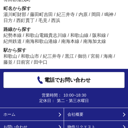
町名から探す
湯川町財部
/
藤田町吉田
/
紀三井寺
/
内原
/
岡田
/
鳴神
/
日方
/
西釘貫丁
/
毛見
/
西浜
路線から探す
紀勢本線
/
和歌山電鐵貴志川線
/
和歌山線
/
阪和線
/
紀州鉄道
/
南海和歌山港線
/
南海本線
/
南海加太線
駅から探す
和歌山
/
和歌山市
/
紀三井寺
/
黒江
/
御坊
/
宮前
/
海南
/
藤並
/
日前宮
/
田中口
電話でお問い合わせ
営業時間：
10:00~18:30
定休日：
第二・第三水曜日
ホーム
会社概要
お問い合わせ
物件リクエスト