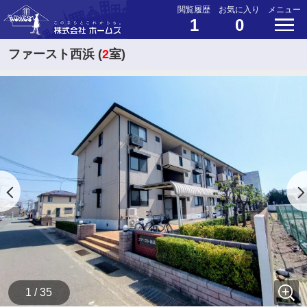
閲覧履歴
お気に入り
メニュー
1
0
ファースト西浜 (
2
室)
1 / 35