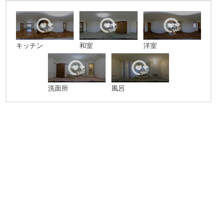
キッチン
和室
洋室
洗面所
風呂