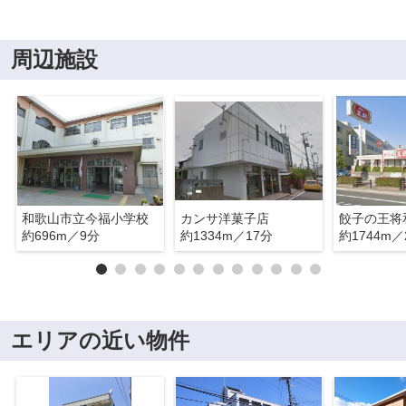
周辺施設
和歌山市立今福小学校
カンサ洋菓子店
約696m／9分
約1334m／17分
約1744m／
エリアの近い物件