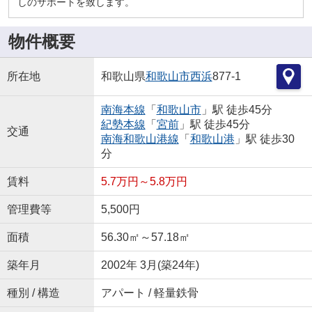
しのサポートを致します。
物件概要
所在地
和歌山県
和歌山市
西浜
877-1
南海本線
「
和歌山市
」駅 徒歩45分
紀勢本線
「
宮前
」駅 徒歩45分
交通
南海和歌山港線
「
和歌山港
」駅 徒歩30
分
賃料
5.7万円～5.8万円
管理費等
5,500円
面積
56.30㎡～57.18㎡
築年月
2002年 3月(築24年)
種別 / 構造
アパート / 軽量鉄骨