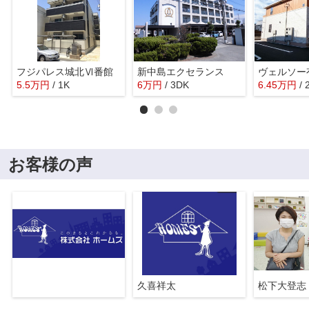
フジパレス城北Ⅵ番館
新中島エクセランス
ヴェルソー
5.5
万
円
/ 1K
6
万
円
/ 3DK
6.45
万
円
/
お客様の声
久喜祥太
松下大登志