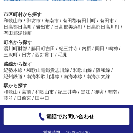
市区町村から探す
和歌山市
/
御坊市
/
海南市
/
有田郡有田川町
/
有田市
/
日高郡日高町
/
岩出市
/
日高郡美浜町
/
日高郡日高川町
/
有田郡湯浅町
町名から探す
湯川町財部
/
藤田町吉田
/
紀三井寺
/
内原
/
岡田
/
鳴神
/
三沢町
/
日方
/
西釘貫丁
/
毛見
路線から探す
紀勢本線
/
和歌山電鐵貴志川線
/
和歌山線
/
阪和線
/
紀州鉄道
/
南海和歌山港線
/
南海本線
/
南海加太線
駅から探す
和歌山
/
宮前
/
和歌山市
/
紀三井寺
/
黒江
/
御坊
/
海南
/
藤並
/
日前宮
/
田中口
電話でお問い合わせ
営業時間：
10:00~18:30