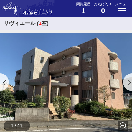
閲覧履歴
お気に入り
メニュー
1
0
リヴィエール (
1
室)
1 / 41