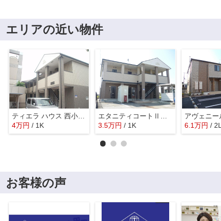
エリアの近い物件
ティエラ ハウス 西小二里
エタニティコートⅡ番館
4
万
円
/ 1K
3.5
万
円
/ 1K
6.1
万
円
/ 2
お客様の声