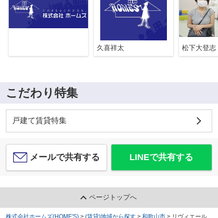
久喜祥太
松下大登志
こだわり特集
戸建て賃貸特集
メールで共有する
LINEで共有する
ページトップへ
株式会社ホームズ(HOME'S)
>
(賃貸)地域から探す
>
和歌山市
>
リヴィエール