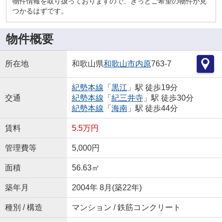
物件情報を取り扱っておりますので、きっとご希望の物件が見
つかるはずです。
物件概要
所在地
和歌山県
和歌山市
内原
763-7
紀勢本線
「
黒江
」駅 徒歩19分
交通
紀勢本線
「
紀三井寺
」駅 徒歩30分
紀勢本線
「
海南
」駅 徒歩44分
賃料
5.5万円
管理費等
5,000円
面積
56.63㎡
築年月
2004年 8月(築22年)
種別 / 構造
マンション / 鉄筋コンクリート