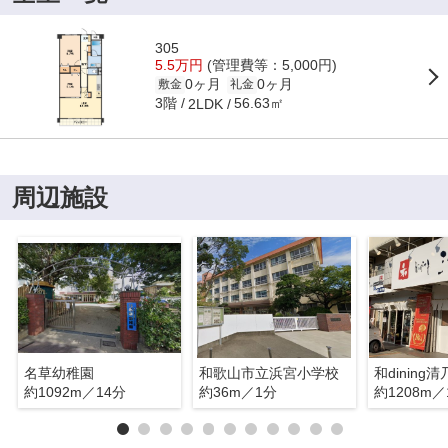
305
5.5万円
(管理費等：5,000円)
0ヶ月
0ヶ月
敷金
礼金
3階
56.63㎡
2LDK
周辺施設
名草幼稚園
和歌山市立浜宮小学校
約1092m／14分
約36m／1分
約1208m／