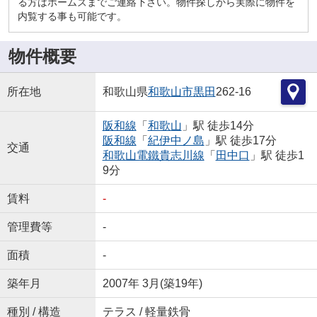
る方はホームズまでご連絡下さい。物件探しから実際に物件を
内覧する事も可能です。
物件概要
所在地
和歌山県
和歌山市
黒田
262-16
阪和線
「
和歌山
」駅 徒歩14分
阪和線
「
紀伊中ノ島
」駅 徒歩17分
交通
和歌山電鐵貴志川線
「
田中口
」駅 徒歩1
9分
賃料
-
管理費等
-
面積
-
築年月
2007年 3月(築19年)
種別 / 構造
テラス / 軽量鉄骨