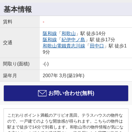
基本情報
賃料
-
阪和線
「
和歌山
」駅 徒歩14分
阪和線
「
紀伊中ノ島
」駅 徒歩17分
交通
和歌山電鐵貴志川線
「
田中口
」駅 徒歩1
9分
間取り(面積)
-(-)
築年月
2007年 3月(築19年)
お問い合わせ(無料)
こだわりポイント満載のアリビオ黒田。テラスハウスの物件な
ので、一戸建てのような開放感が得られます。こちらの物件は
駅まで徒歩で14分で到着します。和歌山市の物件情報が気にな