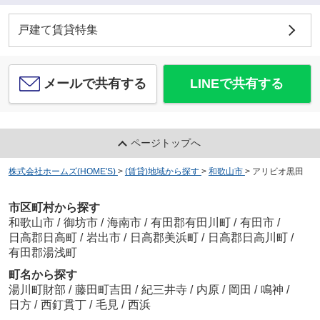
戸建て賃貸特集
メールで共有する
LINEで共有する
ページトップへ
株式会社ホームズ(HOME'S)
>
(賃貸)地域から探す
>
和歌山市
>
アリビオ黒田
市区町村から探す
和歌山市
/
御坊市
/
海南市
/
有田郡有田川町
/
有田市
/
日高郡日高町
/
岩出市
/
日高郡美浜町
/
日高郡日高川町
/
有田郡湯浅町
町名から探す
湯川町財部
/
藤田町吉田
/
紀三井寺
/
内原
/
岡田
/
鳴神
/
日方
/
西釘貫丁
/
毛見
/
西浜