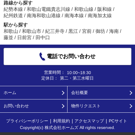
路線から探す
紀勢本線
/
和歌山電鐵貴志川線
/
和歌山線
/
阪和線
/
紀州鉄道
/
南海和歌山港線
/
南海本線
/
南海加太線
駅から探す
和歌山
/
和歌山市
/
紀三井寺
/
黒江
/
宮前
/
御坊
/
海南
/
藤並
/
日前宮
/
田中口
電話でお問い合わせ
営業時間：
10:00~18:30
定休日：
第二・第三水曜日
ホーム
会社概要
お問い合わせ
物件リクエスト
プライバシーポリシー
利用規約
アクセスマップ
PCサイト
Copyright(c) 株式会社ホームズ All rights reserved.