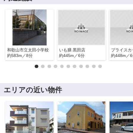
和歌山市立太田小学校
いも膳 黒田店
約583m／8分
約445m／6分
約448m／
エリアの近い物件