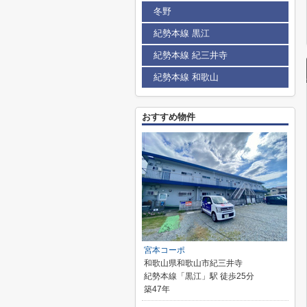
冬野
紀勢本線 黒江
紀勢本線 紀三井寺
紀勢本線 和歌山
おすすめ物件
宮本コーポ
和歌山県和歌山市紀三井寺
紀勢本線「黒江」駅 徒歩25分
築47年