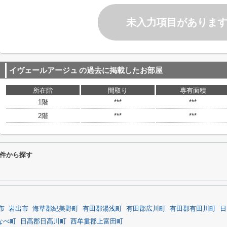
未入力項目がありま
イヴェールアージュ
の過去に掲載したお部屋
所在階
間取り
専有面積
1階
***
***
2階
***
***
件から探す
市
岩出市
海草郡紀美野町
有田郡湯浅町
有田郡広川町
有田郡有田川町
日
なべ町
日高郡日高川町
西牟婁郡上富田町