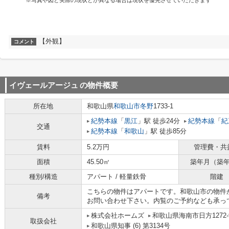
※写真や図と実際の現状とが異なる場合は現状を優先させていただきます
【外観】
コメント
イヴェールアージュ
の物件概要
所在地
和歌山県
和歌山市
冬野
1733-1
紀勢本線
「
黒江
」駅 徒歩24分
紀勢本線
「
紀
交通
紀勢本線
「
和歌山
」駅 徒歩85分
賃料
5.2万円
管理費・共
面積
45.50㎡
築年月（築
種別/構造
アパート / 軽量鉄骨
階建
こちらの物件はアパートです。和歌山市の物件
備考
お問い合わせ下さい。内覧のご予約なども承っ
株式会社ホームズ
和歌山県海南市日方1272-
取扱会社
和歌山県知事 (6) 第3134号