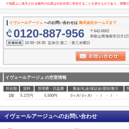
※地図上に表示される物件の位置は付近住所に所在することを表すものであり、実際
イヴェールアージュ
へのお問い合わせは
株式会社ホームズまで
0120-887-956
〒642-0002
和歌山県海南市日方127
10:00~18:30 定休日:第二・第三水曜日
イヴェールアージュ
の空室情報
所在階
賃料
管理費・共益費
敷金/礼金/保証金/償却/敷引
1階
5.2万円
5,500円
/
/
/
/
0ヶ月
0ヶ月
-
-
-
イヴェールアージュ
へのお問い合わせ