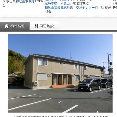
和歌山県
和歌山市
冬野
1733-
紀勢本線
「
和歌山
」駅 徒歩85分
2
1
和歌山電鐵貴志川線
「
交通センター前
」駅 徒歩
軽
45分
物件情報
周辺施設