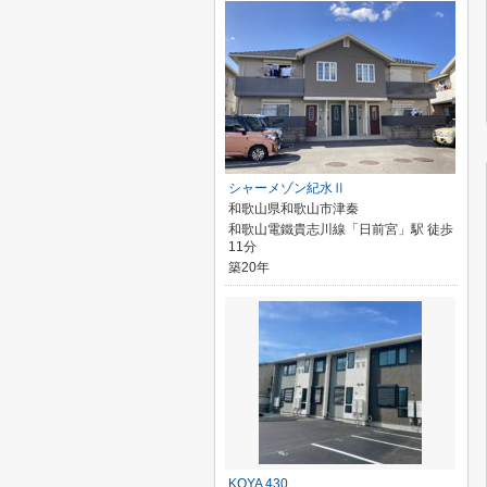
シャーメゾン紀水Ⅱ
和歌山県和歌山市津秦
和歌山電鐵貴志川線「日前宮」駅 徒歩
11分
築20年
KOYA 430