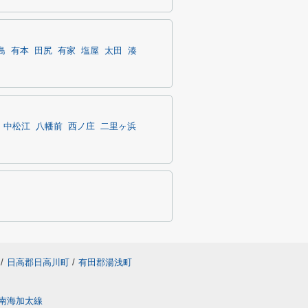
島
有本
田尻
有家
塩屋
太田
湊
中松江
八幡前
西ノ庄
二里ヶ浜
/
日高郡日高川町
/
有田郡湯浅町
南海加太線