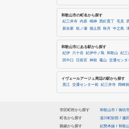
和歌山市の町名から探す
紀三井寺
内原
鳴神
西釘貫丁
毛見
新在家
杭ノ瀬
堀止西
秋月
中之島
和歌山市にある駅から探す
紀伊
六十谷
紀伊中ノ島
和歌山
紀三
田中口
日前宮
神前
竈山
交通センタ
イヴェールアージュ周辺の駅から探す
黒江
交通センター前
紀三井寺
岡崎
市区町村から探す
和歌山市
/
御坊
町名から探す
湯川町財部
/
藤
路線から探す
紀勢本線
/
和歌