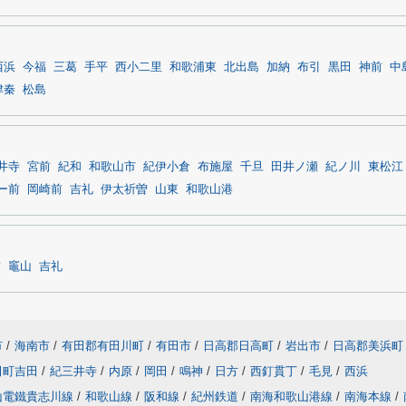
西浜
今福
三葛
手平
西小二里
和歌浦東
北出島
加納
布引
黒田
神前
中
津秦
松島
井寺
宮前
紀和
和歌山市
紀伊小倉
布施屋
千旦
田井ノ瀬
紀ノ川
東松江
ー前
岡崎前
吉礼
伊太祈曽
山東
和歌山港
前
竈山
吉礼
市
/
海南市
/
有田郡有田川町
/
有田市
/
日高郡日高町
/
岩出市
/
日高郡美浜町
田町吉田
/
紀三井寺
/
内原
/
岡田
/
鳴神
/
日方
/
西釘貫丁
/
毛見
/
西浜
山電鐵貴志川線
/
和歌山線
/
阪和線
/
紀州鉄道
/
南海和歌山港線
/
南海本線
/