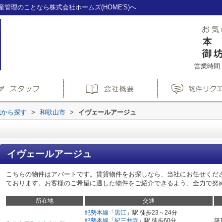
管理のことなら株式会社ホームズ(HOME'S)へ
営業時間：1
域から探す
>
和歌山市
>
イヴェールアージュ
イヴェールアージュ
こちらの物件はアパートです。賃貸物件をお探しなら、当社にお任せくだ
ております。お客様のご希望に適した物件をご紹介できるよう、全力で努
所在地
交通
紀勢本線
「
黒江
」駅 徒歩23～24分
紀勢本線
「
紀三井寺
」駅 徒歩60分
築