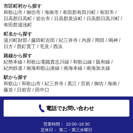
市区町村から探す
和歌山市
/
御坊市
/
海南市
/
有田郡有田川町
/
有田市
/
日高郡日高町
/
岩出市
/
日高郡美浜町
/
日高郡日高川町
/
有田郡湯浅町
町名から探す
湯川町財部
/
藤田町吉田
/
紀三井寺
/
内原
/
岡田
/
鳴神
/
日方
/
西釘貫丁
/
毛見
/
西浜
路線から探す
紀勢本線
/
和歌山電鐵貴志川線
/
和歌山線
/
阪和線
/
紀州鉄道
/
南海和歌山港線
/
南海本線
/
南海加太線
駅から探す
和歌山
/
和歌山市
/
紀三井寺
/
黒江
/
宮前
/
御坊
/
海南
/
藤並
/
日前宮
/
田中口
電話でお問い合わせ
営業時間：
10:00~18:30
定休日：
第二・第三水曜日