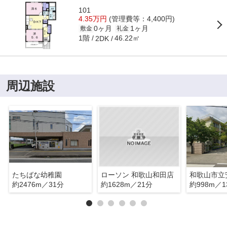
101
4.35万円
(管理費等：4,400円)
0ヶ月
1ヶ月
敷金
礼金
1階
46.22㎡
2DK
周辺施設
たちばな幼稚園
ローソン 和歌山和田店
和歌山市立
約2476m／31分
約1628m／21分
約998m／1