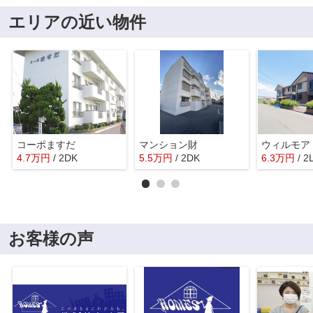
エリアの近い物件
コーポますだ
マンション財
4.7
万
円
/ 2DK
5.5
万
円
/ 2DK
6.3
万
円
/ 2
お客様の声