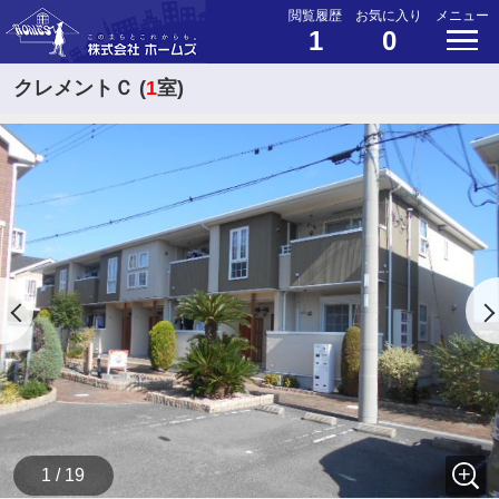
閲覧履歴
お気に入り
メニュー
1
0
クレメントＣ (
1
室)
1 / 19