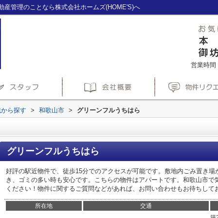
産管理のことなら株式会社ホームズ(HOME'S)へ
営業時間：1
域から探す
>
和歌山市
>
グリーンフルうちはら
グリーンフルうちはら
好評の駅近物件で、徒歩15分でのアクセスが可能です。敷地内ごみ置き場
き、ゴミの多い時も安心です。こちらの物件はアパートです。和歌山市で
ください！物件に関するご質問などがあれば、お問い合わせもお待ちして
所在地
交通
築