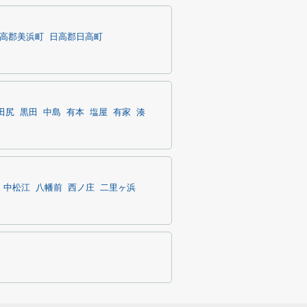
高郡美浜町
日高郡日高町
田尻
黒田
中島
有本
塩屋
有家
湊
中松江
八幡前
西ノ庄
二里ヶ浜