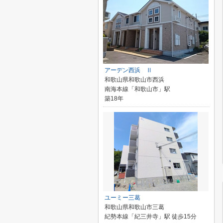
アーデン西浜 Ⅱ
和歌山県和歌山市西浜
南海本線「和歌山市」駅
築18年
ユーミー三葛
和歌山県和歌山市三葛
紀勢本線「紀三井寺」駅 徒歩15分