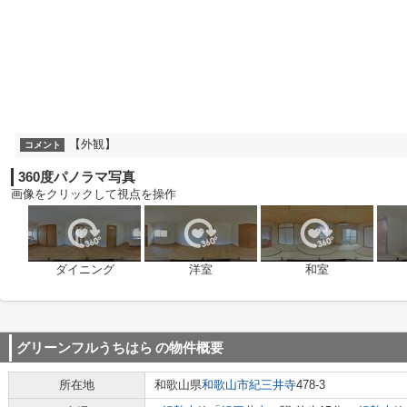
【外観】
コメント
360度パノラマ写真
画像をクリックして視点を操作
ダイニング
洋室
和室
グリーンフルうちはら
の物件概要
所在地
和歌山県
和歌山市
紀三井寺
478-3