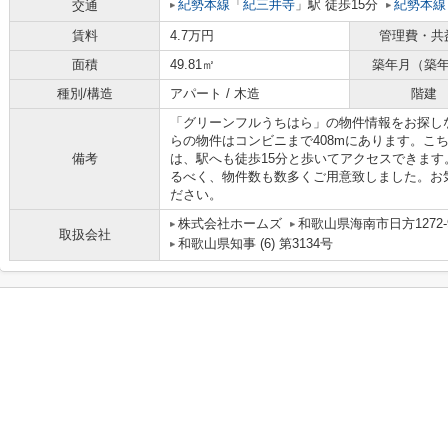
紀勢本線
「
紀三井寺
」駅 徒歩15分
紀勢本線
交通
賃料
4.7万円
管理費・共
面積
49.81㎡
築年月（築
種別/構造
アパート / 木造
階建
「グリーンフルうちはら」の物件情報をお探し
らの物件はコンビニまで408mにあります。こ
備考
は、駅へも徒歩15分と歩いてアクセスできま
るべく、物件数も数多くご用意致しました。お
ださい。
株式会社ホームズ
和歌山県海南市日方1272-
取扱会社
和歌山県知事 (6) 第3134号