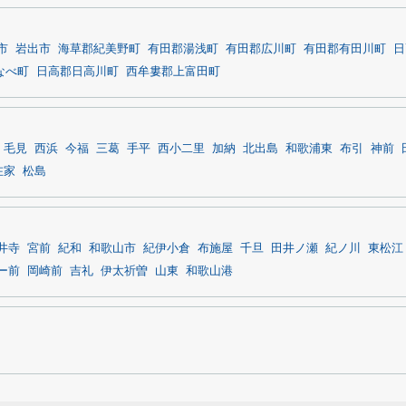
市
岩出市
海草郡紀美野町
有田郡湯浅町
有田郡広川町
有田郡有田川町
日
なべ町
日高郡日高川町
西牟婁郡上富田町
毛見
西浜
今福
三葛
手平
西小二里
加納
北出島
和歌浦東
布引
神前
在家
松島
井寺
宮前
紀和
和歌山市
紀伊小倉
布施屋
千旦
田井ノ瀬
紀ノ川
東松江
ー前
岡崎前
吉礼
伊太祈曽
山東
和歌山港