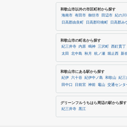
和歌山市以外の市区町村から探す
海南市
有田市
御坊市
田辺市
紀の川
日高郡由良町
日高郡印南町
日高郡み
和歌山市の町名から探す
紀三井寺
内原
鳴神
三沢町
西釘貫丁
太田
北中島
秋月
杭ノ瀬
堀止西
新
和歌山市にある駅から探す
紀伊
六十谷
紀伊中ノ島
和歌山
紀三
田中口
日前宮
神前
竈山
交通センタ
グリーンフルうちはら周辺の駅から探す
紀三井寺
黒江