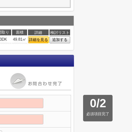
間取り
面積
詳細
検討リスト
3DK
49.81㎡
詳細を見る
追加する
0
/
2
必須項目完了