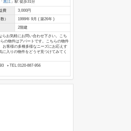
「
黒江
」駅 徒歩31分
益費
3,000円
年数）
1999年 9月 ( 築26年 )
2階建
ならお気軽にお問い合わせ下さい。こち
ちらの物件はアパートです。こちらの物件
す。お客様の多種多様なニーズにお応えす
気に入りの物件をどうぞ見つけてみてく
93
TEL:0120-887-956