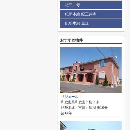
紀三井寺
紀勢本線 紀三井寺
紀勢本線 黒江
おすすめ物件
リジェールⅠ
和歌山県和歌山市杭ノ瀬
紀勢本線「宮前」駅 徒歩16分
築14年