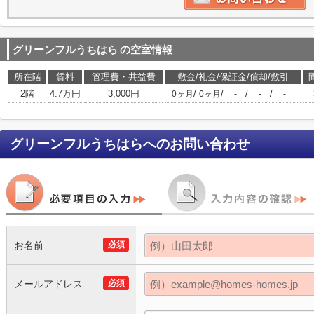
グリーンフルうちはら
の空室情報
所在階
賃料
管理費・共益費
敷金/礼金/保証金/償却/敷引
2階
4.7万円
3,000円
/
/
/
/
0ヶ月
0ヶ月
-
-
-
グリーンフルうちはら
へのお問い合わせ
お名前
必須
メールアドレス
必須