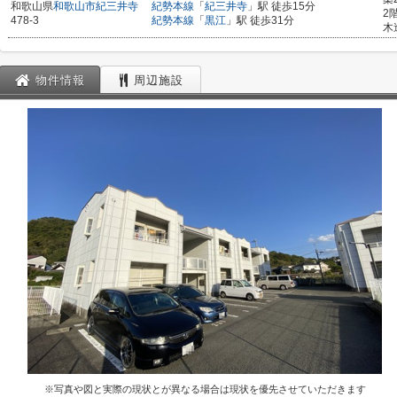
和歌山県
和歌山市
紀三井寺
紀勢本線
「
紀三井寺
」駅 徒歩15分
2
478-3
紀勢本線
「
黒江
」駅 徒歩31分
木
物件情報
周辺施設
※写真や図と実際の現状とが異なる場合は現状を優先させていただきます