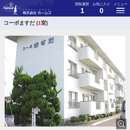
閲覧履歴
お気に入り
メニュー
1
0
コーポますだ (
1
室)