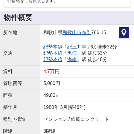
件情報をご提供致します。
物件概要
所在地
和歌山県
和歌山市
布引
766-15
紀勢本線
「
紀三井寺
」駅 徒歩32分
交通
紀勢本線
「
黒江
」駅 徒歩33分
紀勢本線
「
海南
」駅 徒歩48分
賃料
4.7万円
管理費等
5,000円
面積
49.00㎡
築年月
1980年 3月(築46年)
種別 / 構造
マンション / 鉄筋コンクリート
階建
3階建