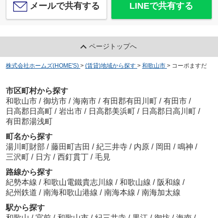
メールで共有する
LINEで共有する
ページトップへ
株式会社ホームズ(HOME'S)
>
(賃貸)地域から探す
>
和歌山市
>
コーポますだ
市区町村から探す
和歌山市
/
御坊市
/
海南市
/
有田郡有田川町
/
有田市
/
日高郡日高町
/
岩出市
/
日高郡美浜町
/
日高郡日高川町
/
有田郡湯浅町
町名から探す
湯川町財部
/
藤田町吉田
/
紀三井寺
/
内原
/
岡田
/
鳴神
/
三沢町
/
日方
/
西釘貫丁
/
毛見
路線から探す
紀勢本線
/
和歌山電鐵貴志川線
/
和歌山線
/
阪和線
/
紀州鉄道
/
南海和歌山港線
/
南海本線
/
南海加太線
駅から探す
和歌山
/
宮前
/
和歌山市
/
紀三井寺
/
黒江
/
御坊
/
海南
/