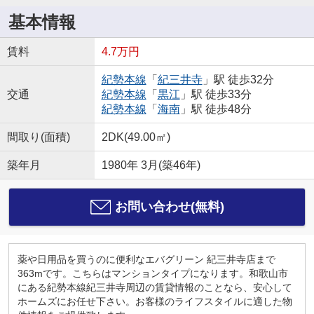
基本情報
賃料
4.7万円
紀勢本線
「
紀三井寺
」駅 徒歩32分
交通
紀勢本線
「
黒江
」駅 徒歩33分
紀勢本線
「
海南
」駅 徒歩48分
間取り(面積)
2DK(49.00㎡)
築年月
1980年 3月(築46年)
お問い合わせ(無料)
薬や日用品を買うのに便利なエバグリーン 紀三井寺店まで
363mです。こちらはマンションタイプになります。和歌山市
にある紀勢本線紀三井寺周辺の賃貸情報のことなら、安心して
ホームズにお任せ下さい。お客様のライフスタイルに適した物