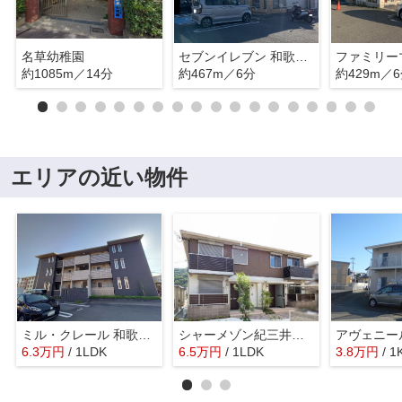
名草幼稚園
セブンイレブン 和歌山マリーナ入口店
約1085m／14分
約467m／6分
約429m／
エリアの近い物件
ミル・クレール 和歌浦東
シャーメゾン紀三井寺ⅡC棟
6.3
万
円
/ 1LDK
6.5
万
円
/ 1LDK
3.8
万
円
/ 1