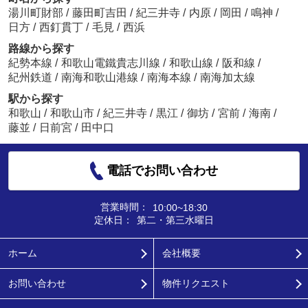
湯川町財部
/
藤田町吉田
/
紀三井寺
/
内原
/
岡田
/
鳴神
/
日方
/
西釘貫丁
/
毛見
/
西浜
路線から探す
紀勢本線
/
和歌山電鐵貴志川線
/
和歌山線
/
阪和線
/
紀州鉄道
/
南海和歌山港線
/
南海本線
/
南海加太線
駅から探す
和歌山
/
和歌山市
/
紀三井寺
/
黒江
/
御坊
/
宮前
/
海南
/
藤並
/
日前宮
/
田中口
電話でお問い合わせ
営業時間：
10:00~18:30
定休日：
第二・第三水曜日
ホーム
会社概要
お問い合わせ
物件リクエスト