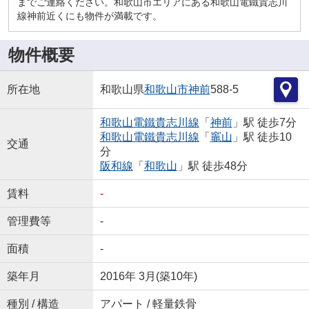
までご連絡ください。和歌山市エリアにある和歌山電鐵貴志川
線神前近くにも物件が満載です。
物件概要
所在地
和歌山県
和歌山市
神前
588-5
和歌山電鐵貴志川線
「
神前
」駅 徒歩7分
和歌山電鐵貴志川線
「
竈山
」駅 徒歩10
交通
分
阪和線
「
和歌山
」駅 徒歩48分
賃料
-
管理費等
-
面積
-
築年月
2016年 3月(築10年)
種別 / 構造
アパート / 軽量鉄骨