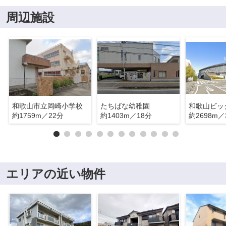
周辺施設
和歌山市立岡崎小学校
たちばな幼稚園
和歌山ビッ
約1759m／22分
約1403m／18分
約2698m／
エリアの近い物件