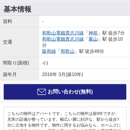
基本情報
賃料
-
和歌山電鐵貴志川線
「
神前
」駅 徒歩7分
和歌山電鐵貴志川線
「
竈山
」駅 徒歩10
交通
分
阪和線
「
和歌山
」駅 徒歩48分
間取り(面積)
-(-)
築年月
2016年 3月(築10年)
お問い合わせ(無料)
こちらの物件はアパートです。こちらの物件は築9年ですが、
充実の設備が整っています。幅広い層に好評な、駅から徒歩7
分に立地する物件です。物件に関するお悩みなら、ホームズに