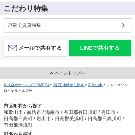
こだわり特集
戸建て賃貸特集
メールで共有する
LINEで共有する
ページトップへ
株式会社ホームズ(HOME'S)
>
(賃貸)地域から探す
>
和歌山市
>
シャーメゾン
ロイヤルヒルズⅣ
市区町村から探す
和歌山市
/
御坊市
/
海南市
/
有田郡有田川町
/
有田市
/
日高郡日高町
/
岩出市
/
日高郡美浜町
/
日高郡日高川町
/
有田郡湯浅町
町名から探す