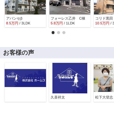
アバンセβ
フォーレス乙井 C棟
コリド黒田
8.5
万
円
/ 3LDK
5.8
万
円
/ 1LDK
10.5
万
円
/
お客様の声
久喜祥太
松下大登志