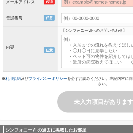
メールアドレス
必須
電話番号
任意
【シンフォニーⅦへのお問い合わせ】
内容
任意
※
利用規約
及び
プライバシーポリシー
を必ずお読みください。左記内容に同
さい。
未入力項目がありま
シンフォニーⅦ
の過去に掲載したお部屋