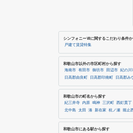
シンフォニーⅦに関するこだわり条件か
戸建て賃貸特集
和歌山市以外の市区町村から探す
海南市
有田市
御坊市
田辺市
紀の川
日高郡由良町
日高郡印南町
日高郡み
和歌山市の町名から探す
紀三井寺
内原
鳴神
三沢町
西釘貫丁
北中島
太田
湊
新在家
杭ノ瀬
堀止
和歌山市にある駅から探す