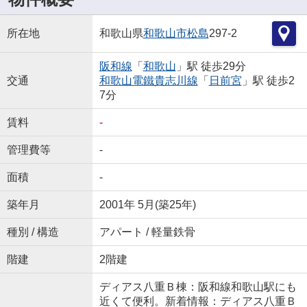
所在地
和歌山県
和歌山市
松島
297-2
阪和線
「
和歌山
」駅 徒歩29分
交通
和歌山電鐵貴志川線
「
日前宮
」駅 徒歩2
7分
賃料
-
管理費等
-
面積
-
築年月
2001年 5月(築25年)
種別 / 構造
アパート / 軽量鉄骨
階建
2階建
ディアス八重Ｂ棟：阪和線和歌山駅にも
近くて便利。新着情報：ディアス八重Ｂ