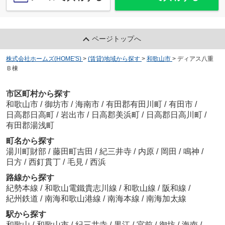
ページトップへ
株式会社ホームズ(HOME'S)
>
(賃貸)地域から探す
>
和歌山市
>
ディアス八重
Ｂ棟
市区町村から探す
和歌山市
/
御坊市
/
海南市
/
有田郡有田川町
/
有田市
/
日高郡日高町
/
岩出市
/
日高郡美浜町
/
日高郡日高川町
/
有田郡湯浅町
町名から探す
湯川町財部
/
藤田町吉田
/
紀三井寺
/
内原
/
岡田
/
鳴神
/
日方
/
西釘貫丁
/
毛見
/
西浜
路線から探す
紀勢本線
/
和歌山電鐵貴志川線
/
和歌山線
/
阪和線
/
紀州鉄道
/
南海和歌山港線
/
南海本線
/
南海加太線
駅から探す
和歌山
/
和歌山市
/
紀三井寺
/
黒江
/
宮前
/
御坊
/
海南
/