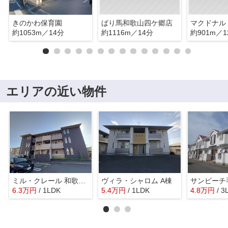
きのかわ保育園
ばり馬和歌山四ケ郷店
約1053m／14分
約1116m／14分
約901m／1
エリアの近い物件
ミル・クレール 和歌浦東
ヴィラ・シャロム A棟
サンビーチ
6.3
万
円
/ 1LDK
5.4
万
円
/ 1LDK
4.8
万
円
/ 3