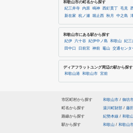
和歌山市の町名から探す
紀三井寺
内原
鳴神
西釘貫丁
毛見
新在家
杭ノ瀬
堀止西
秋月
中之島
和歌山市にある駅から探す
紀伊
六十谷
紀伊中ノ島
和歌山
紀三
田中口
日前宮
神前
竈山
交通センタ
ディアフラットユング周辺の駅から探す
和歌山港
和歌山市
宮前
市区町村から探す
和歌山市
/
御坊
町名から探す
湯川町財部
/
藤
路線から探す
紀勢本線
/
和歌
駅から探す
和歌山
/
和歌山