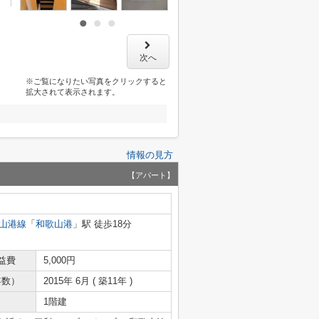
次へ
※ご覧になりたい写真をクリックすると
拡大されて表示されます。
情報の見方
【アパート】
山港線
「
和歌山港
」駅 徒歩18分
益費
5,000円
年数）
2015年 6月 ( 築11年 )
1階建