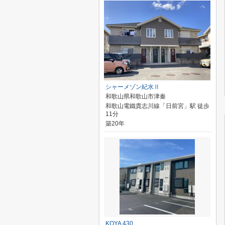
シャーメゾン紀水Ⅱ
和歌山県和歌山市津秦
和歌山電鐵貴志川線「日前宮」駅 徒歩
11分
築20年
KOYA 430