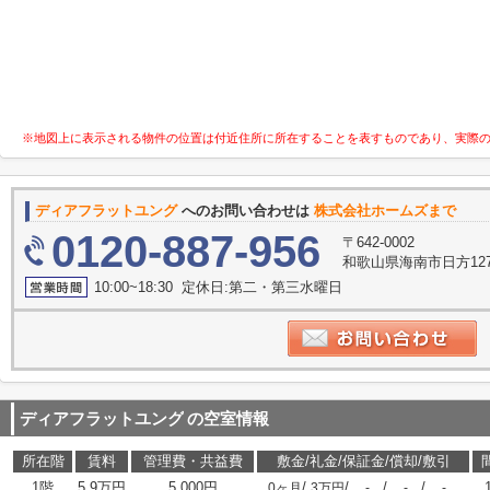
※地図上に表示される物件の位置は付近住所に所在することを表すものであり、実際
ディアフラットユング
へのお問い合わせは
株式会社ホームズまで
0120-887-956
〒642-0002
和歌山県海南市日方127
10:00~18:30 定休日:第二・第三水曜日
ディアフラットユング
の空室情報
所在階
賃料
管理費・共益費
敷金/礼金/保証金/償却/敷引
1階
5.9万円
5,000円
/
/
/
/
0ヶ月
3万円
-
-
-