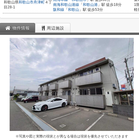
和歌山県
和歌山市
舟津町
４丁
南海和歌山港線
「
和歌山港
」駅 徒歩18分
1
目28-1
阪和線
「
和歌山
」駅 徒歩53分
軽
物件情報
周辺施設
※写真や図と実際の現状とが異なる場合は現状を優先させていただきます