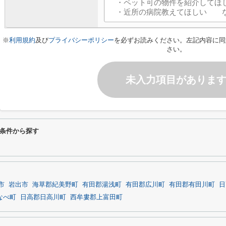
※
利用規約
及び
プライバシーポリシー
を必ずお読みください。左記内容に同
さい。
未入力項目がありま
条件から探す
市
岩出市
海草郡紀美野町
有田郡湯浅町
有田郡広川町
有田郡有田川町
日
なべ町
日高郡日高川町
西牟婁郡上富田町