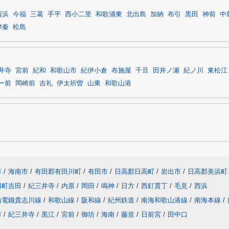
西浜
今福
三葛
手平
西小二里
和歌浦東
北出島
加納
布引
黒田
神前
中
津秦
松島
井寺
宮前
紀和
和歌山市
紀伊小倉
布施屋
千旦
田井ノ瀬
紀ノ川
東松江
ー前
岡崎前
吉礼
伊太祈曽
山東
和歌山港
市
/
海南市
/
有田郡有田川町
/
有田市
/
日高郡日高町
/
岩出市
/
日高郡美浜町
田町吉田
/
紀三井寺
/
内原
/
岡田
/
鳴神
/
日方
/
西釘貫丁
/
毛見
/
西浜
山電鐵貴志川線
/
和歌山線
/
阪和線
/
紀州鉄道
/
南海和歌山港線
/
南海本線
/
市
/
紀三井寺
/
黒江
/
宮前
/
御坊
/
海南
/
藤並
/
日前宮
/
田中口