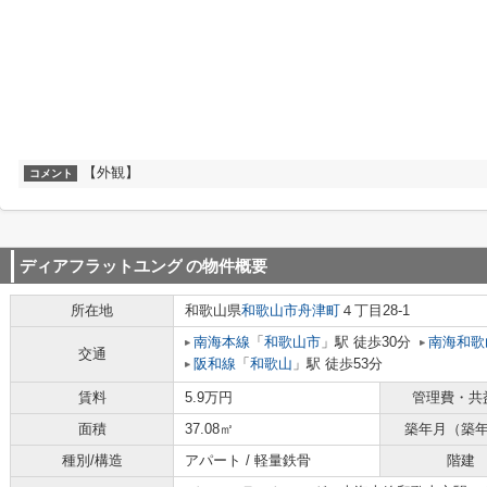
【外観】
コメント
ディアフラットユング
の物件概要
所在地
和歌山県
和歌山市
舟津町
４丁目28-1
南海本線
「
和歌山市
」駅 徒歩30分
南海和歌
交通
阪和線
「
和歌山
」駅 徒歩53分
賃料
5.9万円
管理費・共
面積
37.08㎡
築年月（築
種別/構造
アパート / 軽量鉄骨
階建