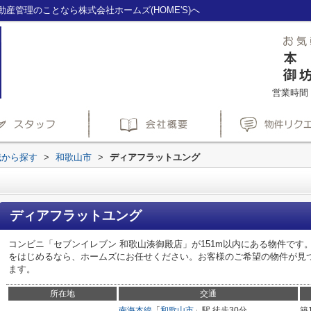
産管理のことなら株式会社ホームズ(HOME'S)へ
営業時間：1
域から探す
>
和歌山市
>
ディアフラットユング
ディアフラットユング
コンビニ「セブンイレブン 和歌山湊御殿店」が151m以内にある物件で
をはじめるなら、ホームズにお任せください。お客様のご希望の物件が見
ます。
所在地
交通
南海本線
「
和歌山市
」駅 徒歩30分
築