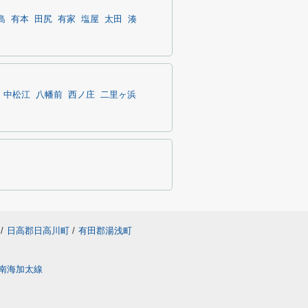
島
有本
田尻
有家
塩屋
太田
湊
中松江
八幡前
西ノ庄
二里ヶ浜
/
日高郡日高川町
/
有田郡湯浅町
南海加太線