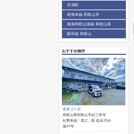
舟津町
南海本線 和歌山市
南海和歌山港線 和歌山港
阪和線 和歌山
おすすめ物件
宮本コーポ
和歌山県和歌山市紀三井寺
紀勢本線「黒江」駅 徒歩25分
築47年