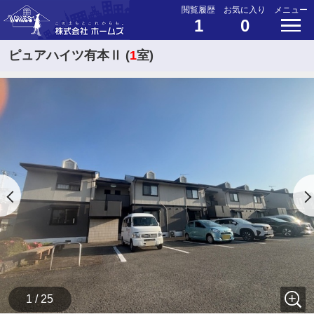
閲覧履歴
お気に入り
メニュー
1
0
ピュアハイツ有本Ⅱ (
1
室)
1 / 25