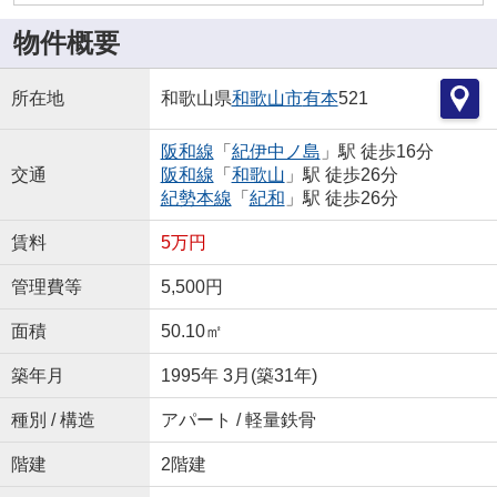
物件概要
所在地
和歌山県
和歌山市
有本
521
阪和線
「
紀伊中ノ島
」駅 徒歩16分
交通
阪和線
「
和歌山
」駅 徒歩26分
紀勢本線
「
紀和
」駅 徒歩26分
賃料
5万円
管理費等
5,500円
面積
50.10㎡
築年月
1995年 3月(築31年)
種別 / 構造
アパート / 軽量鉄骨
階建
2階建