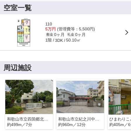
空室一覧
110
5万円
(管理費等：5,500円)
0ヶ月
0ヶ月
敷金
礼金
1階
50.10㎡
3DK
周辺施設
和歌山市立四箇郷北小学校
和歌山市立紀之川中学校
ひまわりこ
約499m／7分
約960m／12分
約405m／