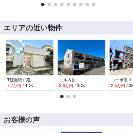
エリアの近い物件
T様梶取戸建
エル内原
コーポ湊Ⅱ
7.7
万
円
/ 4DK
3.6
万
円
/ 3DK
2.5
万
円
/ 3
お客様の声