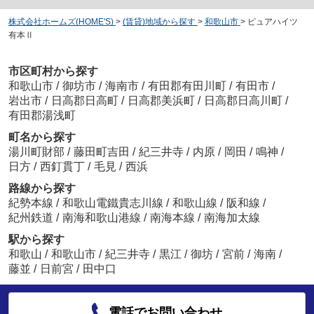
株式会社ホームズ(HOME'S)
>
(賃貸)地域から探す
>
和歌山市
>
ピュアハイツ
有本Ⅱ
市区町村から探す
和歌山市
/
御坊市
/
海南市
/
有田郡有田川町
/
有田市
/
岩出市
/
日高郡日高町
/
日高郡美浜町
/
日高郡日高川町
/
有田郡湯浅町
町名から探す
湯川町財部
/
藤田町吉田
/
紀三井寺
/
内原
/
岡田
/
鳴神
/
日方
/
西釘貫丁
/
毛見
/
西浜
路線から探す
紀勢本線
/
和歌山電鐵貴志川線
/
和歌山線
/
阪和線
/
紀州鉄道
/
南海和歌山港線
/
南海本線
/
南海加太線
駅から探す
和歌山
/
和歌山市
/
紀三井寺
/
黒江
/
御坊
/
宮前
/
海南
/
藤並
/
日前宮
/
田中口
電話でお問い合わせ