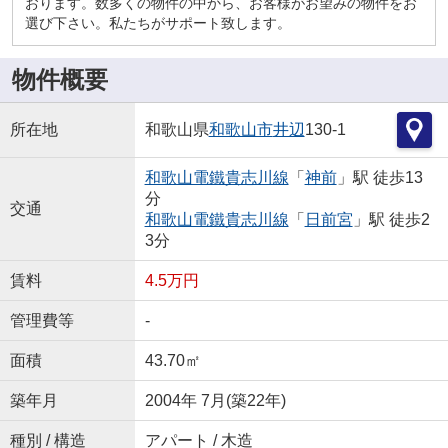
おります。数多くの物件の中から、お客様がお望みの物件をお
選び下さい。私たちがサポート致します。
物件概要
所在地
和歌山県
和歌山市
井辺
130-1
和歌山電鐵貴志川線
「
神前
」駅 徒歩13
分
交通
和歌山電鐵貴志川線
「
日前宮
」駅 徒歩2
3分
賃料
4.5万円
管理費等
-
面積
43.70㎡
築年月
2004年 7月(築22年)
種別 / 構造
アパート / 木造