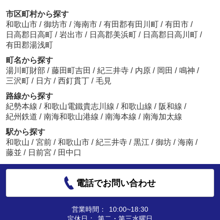
市区町村から探す
和歌山市
/
御坊市
/
海南市
/
有田郡有田川町
/
有田市
/
日高郡日高町
/
岩出市
/
日高郡美浜町
/
日高郡日高川町
/
有田郡湯浅町
町名から探す
湯川町財部
/
藤田町吉田
/
紀三井寺
/
内原
/
岡田
/
鳴神
/
三沢町
/
日方
/
西釘貫丁
/
毛見
路線から探す
紀勢本線
/
和歌山電鐵貴志川線
/
和歌山線
/
阪和線
/
紀州鉄道
/
南海和歌山港線
/
南海本線
/
南海加太線
駅から探す
和歌山
/
宮前
/
和歌山市
/
紀三井寺
/
黒江
/
御坊
/
海南
/
藤並
/
日前宮
/
田中口
電話でお問い合わせ
営業時間：
10:00~18:30
定休日：
第二・第三水曜日