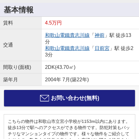
基本情報
賃料
4.5万円
和歌山電鐵貴志川線
「
神前
」駅 徒歩13
分
交通
和歌山電鐵貴志川線
「
日前宮
」駅 徒歩2
3分
間取り(面積)
2DK(43.70㎡)
築年月
2004年 7月(築22年)
お問い合わせ(無料)
こちらの物件は和歌山市立宮小学校が1153m以内にあります。
徒歩13分で駅へのアクセスができる物件です。防犯対策もバッ
チリなマンションタイプの物件です。様々な物件をご紹介して