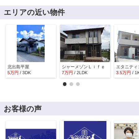
エリアの近い物件
北出島平屋
シャーメゾンＬｉｆｅ
5
万
円
/ 3DK
7
万
円
/ 2LDK
3.5
万
円
/ 1
お客様の声