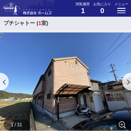
閲覧履歴
お気に入り
メニュー
1
0
プチシャトー (
1
室)
1 / 31