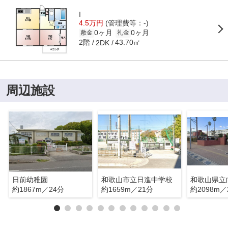
I
4.5万円
(管理費等：-)
0ヶ月
0ヶ月
敷金
礼金
2階
43.70㎡
2DK
周辺施設
日前幼稚園
和歌山市立日進中学校
和歌山県立
約1867m／24分
約1659m／21分
約2098m／