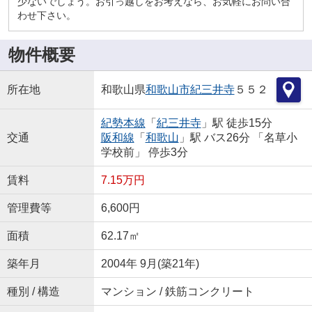
少ないでしょう。お引っ越しをお考えなら、お気軽にお問い合
わせ下さい。
物件概要
所在地
和歌山県
和歌山市
紀三井寺
５５２
紀勢本線
「
紀三井寺
」駅 徒歩15分
交通
阪和線
「
和歌山
」駅 バス26分 「名草小
学校前」 停歩3分
賃料
7.15万円
管理費等
6,600円
面積
62.17㎡
築年月
2004年 9月(築21年)
種別 / 構造
マンション / 鉄筋コンクリート