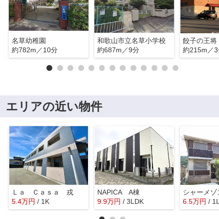
名草幼稚園
和歌山市立名草小学校
餃子の王将
約782m／10分
約687m／9分
約215m／
エリアの近い物件
Ｌａ Ｃａｓａ 戎
NAPICA A棟
5.4
万
円
/ 1K
9.9
万
円
/ 3LDK
6.5
万
円
/ 1