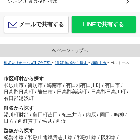
シングル賃貸物件特集
メールで共有する
LINEで共有する
ページトップへ
株式会社ホームズ(HOME'S)
>
(賃貸)地域から探す
>
和歌山市
>
ポルトーネ
市区町村から探す
和歌山市
/
御坊市
/
海南市
/
有田郡有田川町
/
有田市
/
日高郡日高町
/
岩出市
/
日高郡美浜町
/
日高郡日高川町
/
有田郡湯浅町
町名から探す
湯川町財部
/
藤田町吉田
/
紀三井寺
/
内原
/
岡田
/
鳴神
/
日方
/
西釘貫丁
/
毛見
/
西浜
路線から探す
紀勢本線
/
和歌山電鐵貴志川線
/
和歌山線
/
阪和線
/