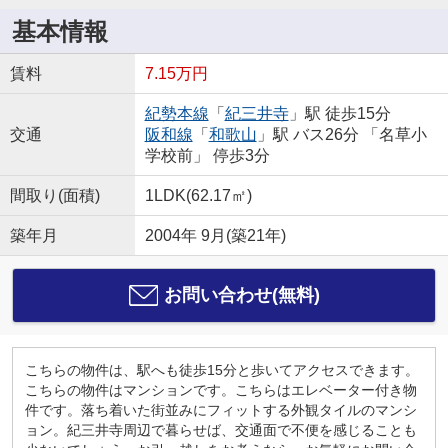
基本情報
賃料
7.15万円
紀勢本線
「
紀三井寺
」駅 徒歩15分
交通
阪和線
「
和歌山
」駅 バス26分 「名草小
学校前」 停歩3分
間取り(面積)
1LDK(62.17㎡)
築年月
2004年 9月(築21年)
お問い合わせ(無料)
こちらの物件は、駅へも徒歩15分と歩いてアクセスできます。
こちらの物件はマンションです。こちらはエレベーター付き物
件です。落ち着いた街並みにフィットする外観タイルのマンシ
ョン。紀三井寺周辺で暮らせば、交通面で不便を感じることも