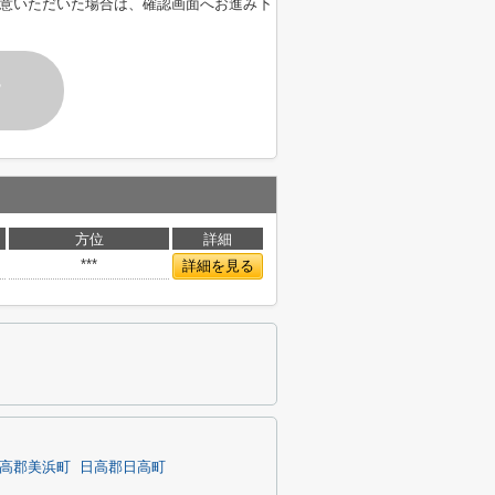
意いただいた場合は、確認画面へお進み下
す
方位
詳細
***
詳細を見る
高郡美浜町
日高郡日高町