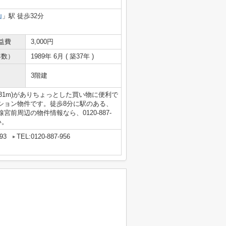
山
」駅 徒歩32分
益費
3,000円
年数）
1989年 6月 ( 築37年 )
3階建
31m)がありちょっとした買い物に便利で
ション物件です。徒歩8分に駅のある、
前周辺の物件情報なら、0120-887-
い。
93
TEL:0120-887-956