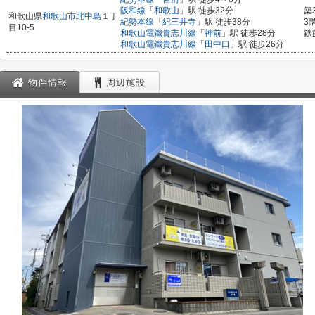
阪和線
「
和歌山
」駅 徒歩32分
築
和歌山県
和歌山市
北中島
１丁
紀勢本線
「
紀三井寺
」駅 徒歩38分
3
目10-5
和歌山電鐵貴志川線
「
神前
」駅 徒歩28分
鉄
和歌山電鐵貴志川線
「
田中口
」駅 徒歩26分
物件情報
周辺施設