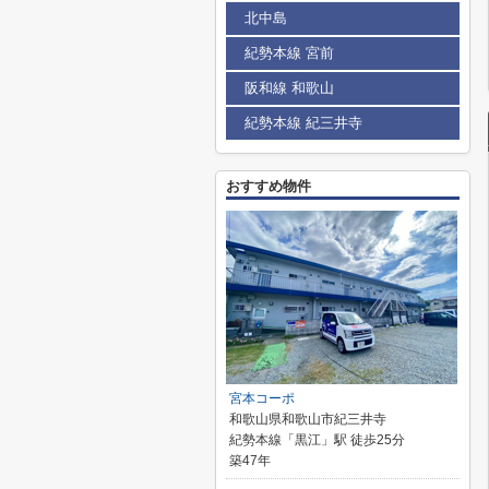
北中島
紀勢本線 宮前
阪和線 和歌山
紀勢本線 紀三井寺
おすすめ物件
宮本コーポ
和歌山県和歌山市紀三井寺
紀勢本線「黒江」駅 徒歩25分
築47年