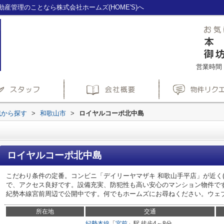
産管理のことなら株式会社ホームズ(HOME'S)へ
営業時間：1
域から探す
>
和歌山市
>
ロイヤルコーポ北中島
ロイヤルコーポ北中島
こだわり条件の定番。コンビニ「デイリーヤマザキ 和歌山手平店」が近く(3
で、アクセス良好です。設備充実、防犯性も高い安心のマンション物件で
紀勢本線宮前周辺で公開中です。何でもホームズにお尋ねください。ウェ
所在地
交通
紀勢本線
「
宮前
」駅 徒歩4～8分