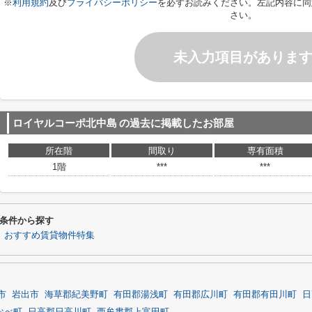
※
利用規約
及び
プライバシーポリシー
を必ずお読みください。左記内容に同
さい。
未入力項目がありま
ロイヤルコーポ北中島
の過去に掲載したお部屋
所在階
間取り
専有面積
1階
***
***
条件から探す
おすすめ賃貸物件特集
市
岩出市
海草郡紀美野町
有田郡湯浅町
有田郡広川町
有田郡有田川町
日