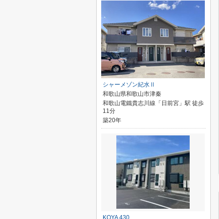
シャーメゾン紀水Ⅱ
和歌山県和歌山市津秦
和歌山電鐵貴志川線「日前宮」駅 徒歩
11分
築20年
KOYA 430