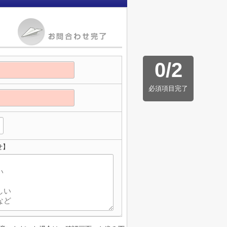
0
/
2
必須項目完了
せ】