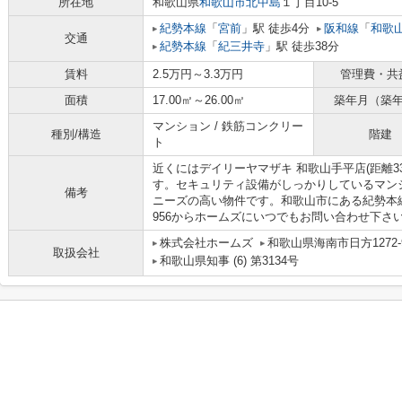
所在地
和歌山県
和歌山市
北中島
１丁目10-5
紀勢本線
「
宮前
」駅 徒歩4分
阪和線
「
和歌
交通
紀勢本線
「
紀三井寺
」駅 徒歩38分
賃料
2.5万円～3.3万円
管理費・共
面積
17.00㎡～26.00㎡
築年月（築
マンション / 鉄筋コンクリー
種別/構造
階建
ト
近くにはデイリーヤマザキ 和歌山手平店(距離3
す。セキュリティ設備がしっかりしているマン
備考
ニーズの高い物件です。和歌山市にある紀勢本線宮
956からホームズにいつでもお問い合わせ下さ
株式会社ホームズ
和歌山県海南市日方1272-
取扱会社
和歌山県知事 (6) 第3134号