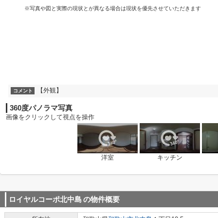
※写真や図と実際の現状とが異なる場合は現状を優先させていただきます
【外観】
コメント
360度パノラマ写真
画像をクリックして視点を操作
洋室
キッチン
ロイヤルコーポ北中島
の物件概要