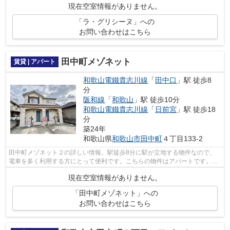
現在空室情報がありません。
「ラ・グリシーヌ」への
お問い合わせはこちら
田中町メゾネット
賃貸 | アパート
和歌山電鐵貴志川線
「
田中口
」駅 徒歩8
分
阪和線
「
和歌山
」駅 徒歩10分
和歌山電鐵貴志川線
「
日前宮
」駅 徒歩18
分
築24年
和歌山県
和歌山市
田中町
４丁目133-2
田中町メゾネット２の詳しい情報。駅徒歩8分に駅が立地する物件なので、
電車を多く利用する方にとって便利です。こちらの物件はアパートです。賃
貸物件のことなら、豊富な物件情報を取...
現在空室情報がありません。
「田中町メゾネット」への
お問い合わせはこちら