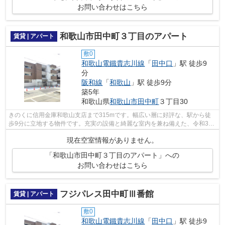
お問い合わせはこちら
和歌山市田中町３丁目のアパート
賃貸 | アパート
敷0
和歌山電鐵貴志川線
「
田中口
」駅 徒歩9
分
阪和線
「
和歌山
」駅 徒歩9分
築5年
和歌山県
和歌山市
田中町
３丁目30
きのくに信用金庫和歌山支店まで315mです。幅広い層に好評な、駅から徒
歩9分に立地する物件です。充実の設備と綺麗な室内を兼ね備えた、令和3年
築の物件です。こちらの物件はアパート...
現在空室情報がありません。
「和歌山市田中町３丁目のアパート」への
お問い合わせはこちら
フジパレス田中町Ⅲ番館
賃貸 | アパート
敷0
和歌山電鐵貴志川線
「
田中口
」駅 徒歩9