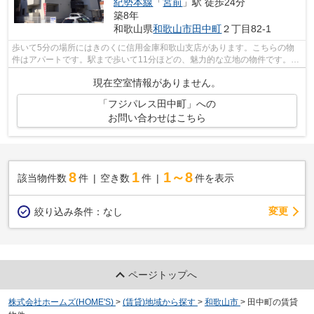
紀勢本線
「
宮前
」駅 徒歩24分
築8年
和歌山県
和歌山市
田中町
２丁目82-1
歩いて5分の場所にはきのくに信用金庫和歌山支店があります。こちらの物
件はアパートです。駅まで歩いて11分ほどの、魅力的な立地の物件です。落
ち着きのある空間が広がっている、平成...
現在空室情報がありません。
「フジパレス田中町」への
お問い合わせはこちら
8
1
1～8
該当物件数
件
空き数
件
件を表示
変更
絞り込み条件：
なし
ページトップへ
株式会社ホームズ(HOME'S)
>
(賃貸)地域から探す
>
和歌山市
>
田中町の賃貸