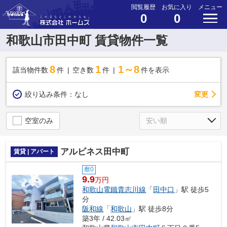
閲覧履歴
お気に入り
メニュー
0
0
和歌山市田中町 賃貸物件一覧
8
1
1～8
該当物件数
件
空き数
件
件を表示
変更
絞り込み条件：
なし
空室のみ
アルビネス田中町
賃貸 | アパート
敷0
9.9
万円
和歌山電鐵貴志川線
「
田中口
」駅 徒歩5
分
阪和線
「
和歌山
」駅 徒歩8分
築3年 / 42.03㎡