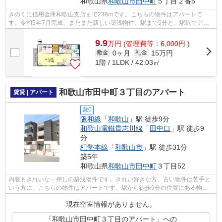
和歌山県
和歌山市
田中町
５丁目２番5
きのくに信用金庫和歌山支店まで238mです。こちらの物件はアパートで
す。令和5年7月完成、まだまだ新しい築浅物件。駅まで5分と、駅近でアク
セスも良好な物件です。和歌山電鐵貴志川線...
9.9
万
円
(管理費等：6,000円 )
0ヶ月
15万円
敷金
礼金
1階 / 1LDK / 42.03㎡
和歌山市田中町３丁目のアパート
賃貸 | アパート
敷0
阪和線
「
和歌山
」駅 徒歩9分
和歌山電鐵貴志川線
「
田中口
」駅 徒歩9
分
紀勢本線
「
和歌山市
」駅 徒歩31分
築5年
和歌山県
和歌山市
田中町
３丁目52
内装もきれいな一押しの築浅物件です。きれい好きな方、古い物件は苦手と
いう方に。こちらの物件はアパートです。駅から徒歩9分の位置にある物件
なので、アクセスも良好です。和歌山市...
現在空室情報がありません。
「和歌山市田中町３丁目のアパート」への