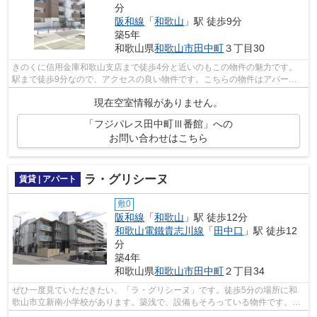
分
阪和線
「
和歌山
」駅 徒歩9分
築5年
和歌山県
和歌山市
田中町
３丁目30
きのくに信用金庫和歌山支店まで徒歩4分と近いのもこの物件の魅力です。
駅まで徒歩9分なので、アクセスの良い物件です。こちらの物件はアパート
です。令和3年築の物件です。できるだけ...
現在空室情報がありません。
「フジパレス田中町Ⅲ番館」への
お問い合わせはこちら
ラ・グリシーヌ
賃貸 | アパート
敷0
阪和線
「
和歌山
」駅 徒歩12分
和歌山電鐵貴志川線
「
田中口
」駅 徒歩12
分
築4年
和歌山県
和歌山市
田中町
２丁目34
ぜひ一度見ていただきたい、「ラ・グリシーヌ」です。徒歩5分の場所に和
歌山市立新南小学校があります。築浅で、設備もそろっている物件です。き
れいな物件で気持ちもフレッシュ。こち...