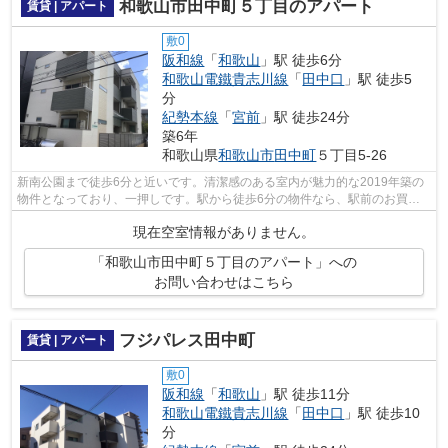
和歌山市田中町５丁目のアパート
賃貸 | アパート
敷0
阪和線
「
和歌山
」駅 徒歩6分
和歌山電鐵貴志川線
「
田中口
」駅 徒歩5
分
紀勢本線
「
宮前
」駅 徒歩24分
築6年
和歌山県
和歌山市
田中町
５丁目5-26
新南公園まで徒歩6分と近いです。清潔感のある室内が魅力的な2019年築の
物件となっており、一押しです。駅から徒歩6分の物件なら、駅前のお買い
物も便利です。こちらの物件はアパート...
現在空室情報がありません。
「和歌山市田中町５丁目のアパート」への
お問い合わせはこちら
フジパレス田中町
賃貸 | アパート
敷0
阪和線
「
和歌山
」駅 徒歩11分
和歌山電鐵貴志川線
「
田中口
」駅 徒歩10
分