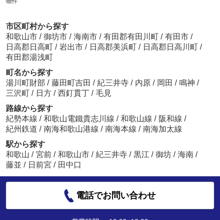
物件
市区町村から探す
和歌山市
/
御坊市
/
海南市
/
有田郡有田川町
/
有田市
/
日高郡日高町
/
岩出市
/
日高郡美浜町
/
日高郡日高川町
/
有田郡湯浅町
町名から探す
湯川町財部
/
藤田町吉田
/
紀三井寺
/
内原
/
岡田
/
鳴神
/
三沢町
/
日方
/
西釘貫丁
/
毛見
路線から探す
紀勢本線
/
和歌山電鐵貴志川線
/
和歌山線
/
阪和線
/
紀州鉄道
/
南海和歌山港線
/
南海本線
/
南海加太線
駅から探す
和歌山
/
宮前
/
和歌山市
/
紀三井寺
/
黒江
/
御坊
/
海南
/
藤並
/
日前宮
/
田中口
電話でお問い合わせ