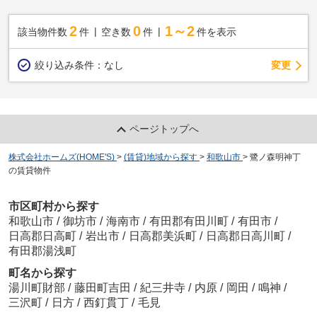
2
0
1～2
該当物件数
件
空き数
件
件を表示
変更
絞り込み条件：
なし
ページトップへ
株式会社ホームズ(HOME'S)
>
(賃貸)地域から探す
>
和歌山市
>
鷺ノ森明神丁
の賃貸物件
市区町村から探す
和歌山市
/
御坊市
/
海南市
/
有田郡有田川町
/
有田市
/
日高郡日高町
/
岩出市
/
日高郡美浜町
/
日高郡日高川町
/
有田郡湯浅町
町名から探す
湯川町財部
/
藤田町吉田
/
紀三井寺
/
内原
/
岡田
/
鳴神
/
三沢町
/
日方
/
西釘貫丁
/
毛見