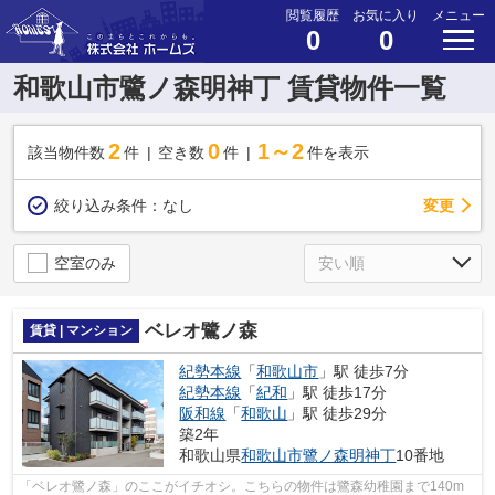
閲覧履歴
お気に入り
メニュー
0
0
和歌山市鷺ノ森明神丁 賃貸物件一覧
2
0
1～2
該当物件数
件
空き数
件
件を表示
変更
絞り込み条件：
なし
空室のみ
ベレオ鷺ノ森
賃貸 | マンション
紀勢本線
「
和歌山市
」駅 徒歩7分
紀勢本線
「
紀和
」駅 徒歩17分
阪和線
「
和歌山
」駅 徒歩29分
築2年
和歌山県
和歌山市
鷺ノ森明神丁
10番地
「ベレオ鷺ノ森」のここがイチオシ。こちらの物件は鷺森幼稚園まで140m