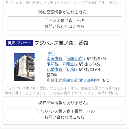
で行けます。防犯対策もバッチリなマンションタイプの物件です。令和6年
築のコチラの物件は、落ち着きのある室内...
現在空室情報がありません。
「ベレオ鷺ノ森」への
お問い合わせはこちら
フジパレス鷺ノ森Ⅰ番館
賃貸 | アパート
敷0
南海本線
「
和歌山市
」駅 徒歩7分
阪和線
「
和歌山
」駅 徒歩24分
紀勢本線
「
紀和
」駅 徒歩19分
築7年
和歌山県
和歌山市
鷺ノ森明神丁
5-1
「フジパレス鷺ノ森Ⅰ番館」のここがイチオシ。鷺森幼稚園まで徒歩2分と
気軽に通うことができます。こちらの物件はアパートです。幅広い層に好評
な、駅から徒歩7分に立地する物件です。...
現在空室情報がありません。
「フジパレス鷺ノ森Ⅰ番館」への
お問い合わせはこちら