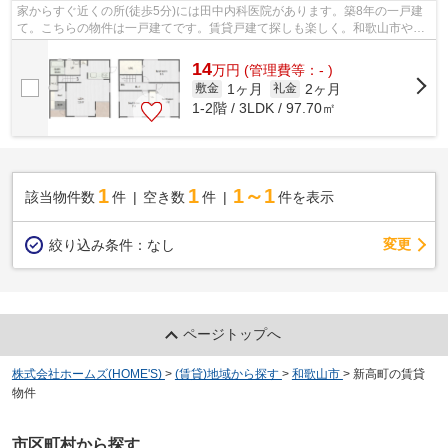
家からすぐ近くの所(徒歩5分)には田中内科医院があります。築8年の一戸建
て。こちらの物件は一戸建てです。賃貸戸建て探しも楽しく。和歌山市や紀
勢本線宮前付近のことなら当社へご連...
14
万
円
(管理費等：- )
1ヶ月
2ヶ月
敷金
礼金
1-2階 / 3LDK / 97.70㎡
1
1
1～1
該当物件数
件
空き数
件
件を表示
変更
絞り込み条件：
なし
ページトップへ
株式会社ホームズ(HOME'S)
>
(賃貸)地域から探す
>
和歌山市
>
新高町の賃貸
物件
市区町村から探す