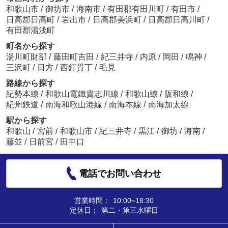
和歌山市
/
御坊市
/
海南市
/
有田郡有田川町
/
有田市
/
日高郡日高町
/
岩出市
/
日高郡美浜町
/
日高郡日高川町
/
有田郡湯浅町
町名から探す
湯川町財部
/
藤田町吉田
/
紀三井寺
/
内原
/
岡田
/
鳴神
/
三沢町
/
日方
/
西釘貫丁
/
毛見
路線から探す
紀勢本線
/
和歌山電鐵貴志川線
/
和歌山線
/
阪和線
/
紀州鉄道
/
南海和歌山港線
/
南海本線
/
南海加太線
駅から探す
和歌山
/
宮前
/
和歌山市
/
紀三井寺
/
黒江
/
御坊
/
海南
/
藤並
/
日前宮
/
田中口
電話でお問い合わせ
営業時間：
10:00~18:30
定休日：
第二・第三水曜日