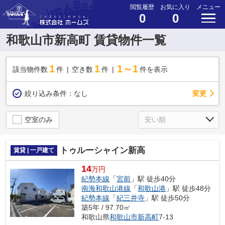
閲覧履歴
お気に入り
メニュー
0
0
和歌山市新高町 賃貸物件一覧
1
1
1～1
該当物件数
件
空き数
件
件を表示
変更
絞り込み条件：
なし
空室のみ
トゥルーシャイン新高
賃貸 | 一戸建て
14
万円
紀勢本線
「
宮前
」駅 徒歩40分
南海和歌山港線
「
和歌山港
」駅 徒歩48分
紀勢本線
「
紀三井寺
」駅 徒歩50分
築5年 / 97.70㎡
和歌山県
和歌山市
新高町
7-13